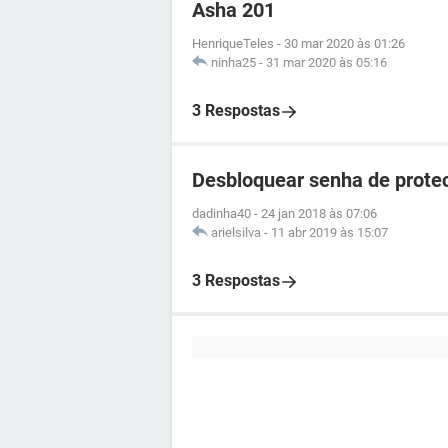
Asha 201
HenriqueTeles
-
30 mar 2020 às 01:26
ninha25
-
31 mar 2020 às 05:16
3 Respostas
Desbloquear senha de prote
dadinha40
-
24 jan 2018 às 07:06
arielsilva
-
11 abr 2019 às 15:07
3 Respostas