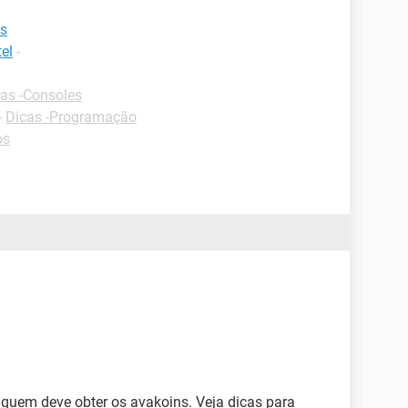
ns
el
-
as -Consoles
-
Dicas -Programação
os
ê quem deve obter os avakoins. Veja dicas para