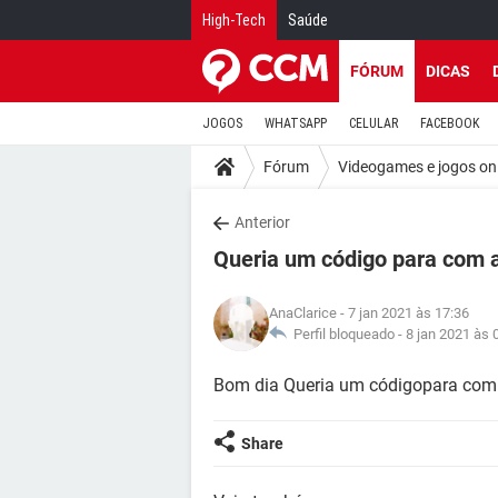
High-Tech
Saúde
FÓRUM
DICAS
JOGOS
WHATSAPP
CELULAR
FACEBOOK
Fórum
Videogames e jogos on
Anterior
Queria um código para com 
AnaClarice
- 7 jan 2021 às 17:36
Perfil bloqueado -
8 jan 2021 às 
Bom dia Queria um códigopara com
Share