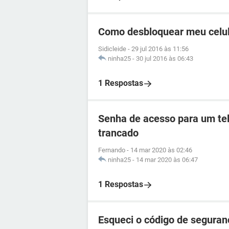
Como desbloquear meu celul
Sidicleide
-
29 jul 2016 às 11:56
ninha25
-
30 jul 2016 às 06:43
1 Respostas
Senha de acesso para um tel
trancado
Fernando
-
14 mar 2020 às 02:46
ninha25
-
14 mar 2020 às 06:47
1 Respostas
Esqueci o código de seguran