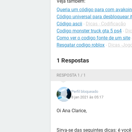
Veja também:
Queria um código para com avakoi
Código universal para desbloquear it
Código ascii
-
Dicas - Codificação
Codigo monster truck gta 5 ps4
-
Dic
Como ver o codigo fonte de um site
Resgatar codigo roblox
-
Dicas -Jog
1 Respostas
RESPOSTA 1 / 1
Perfil bloqueado
8 jan 2021 às 05:17
Oi Ana Clarice,
Sirva-se das seguintes dicas: é voc