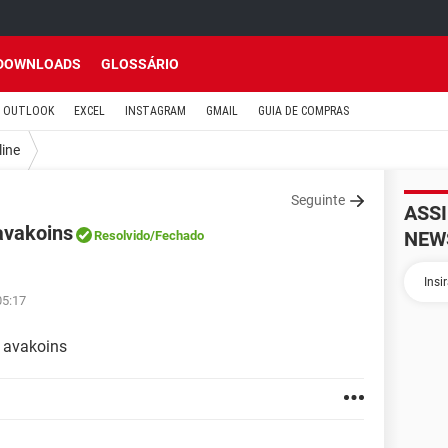
DOWNLOADS
GLOSSÁRIO
OUTLOOK
EXCEL
INSTAGRAM
GMAIL
GUIA DE COMPRAS
line
Seguinte
ASS
avakoins
NEW
Resolvido
/Fechado
05:17
 avakoins