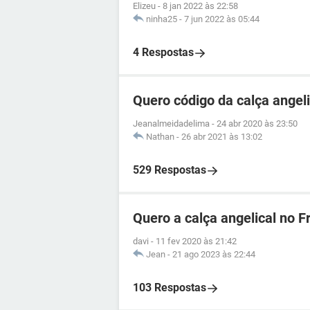
Elizeu
-
8 jan 2022 às 22:58
ninha25
-
7 jun 2022 às 05:44
4 Respostas
Quero código da calça angeli
Jeanalmeidadelima
-
24 abr 2020 às 23:50
Nathan
-
26 abr 2021 às 13:02
529 Respostas
Quero a calça angelical no F
davi
-
11 fev 2020 às 21:42
Jean
-
21 ago 2023 às 22:44
103 Respostas