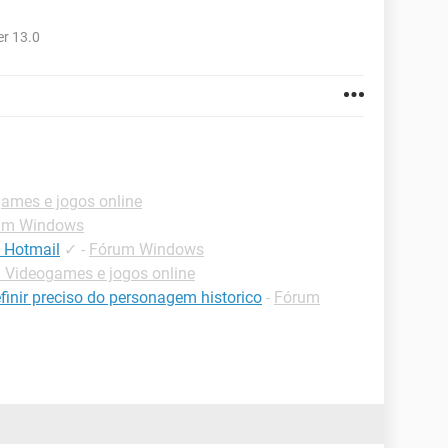
r 13.0
ames e jogos online
um Windows
 Hotmail
✓
-
Fórum Windows
 Videogames e jogos online
finir preciso do personagem historico
-
Fórum