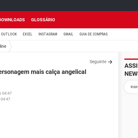
DOWNLOADS
GLOSSÁRIO
OUTLOOK
EXCEL
INSTAGRAM
GMAIL
GUIA DE COMPRAS
line
Seguinte
ASS
personagem mais calça angelical
NEW
s 04:47
 04:47