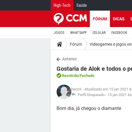
High-Tech
Saúde
FÓRUM
DICAS
JOGOS
WHATSAPP
CELULAR
FACEBOOK
Fórum
Videogames e jogos on
Anterior
Gostaria de Alok e todos o 
Resolvido
/Fechado
herick
- Atualizado em 15 jan 2021 à
Perfil bloqueado -
15 jan 2021 às
Bom dia, já chegou o diamante