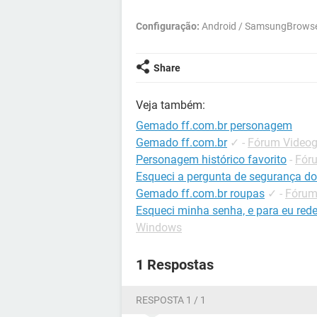
Configuração:
Android / SamsungBrowse
Share
Veja também:
Gemado ff.com.br personagem
Gemado ff.com.br
✓
-
Fórum Videog
Personagem histórico favorito
-
Fór
Esqueci a pergunta de segurança do
Gemado ff.com.br roupas
✓
-
Fórum
Esqueci minha senha, e para eu rede
Windows
1 Respostas
RESPOSTA 1 / 1