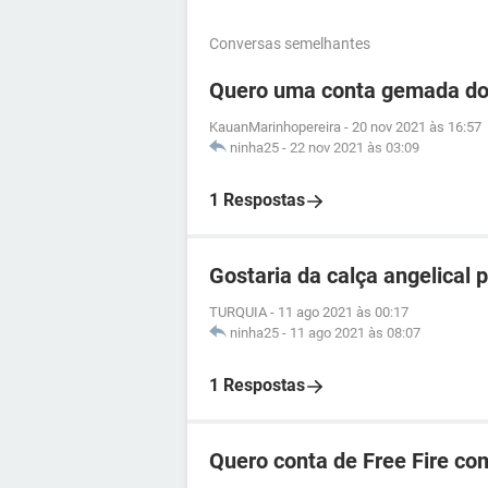
Conversas semelhantes
Quero uma conta gemada do 
KauanMarinhopereira
-
20 nov 2021 às 16:57
ninha25
-
22 nov 2021 às 03:09
1 Respostas
Gostaria da calça angelical p
TURQUIA
-
11 ago 2021 às 00:17
ninha25
-
11 ago 2021 às 08:07
1 Respostas
Quero conta de Free Fire co