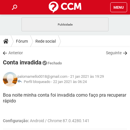
MENU
INÍCIO
JOGOS
WHATSAPP
DICAS
Fórum
Rede social
CELULAR
FACEBOOK
JOGOS
WHATSAPP
DOWNLOADS
Anterior
Seguinte
OUTLOOK
EXCEL
CELULAR
FACEBOOK
Conta invadida
INSTAGRAM
JOGOS
GMAIL
WHATSAPP
Fechado
FÓRUM
OUTLOOK
EXCEL
GUIA DE COMPRAS
CELULAR
FACEBOOK
palomamello0018@gmail.com
- 21 jan 2021 às 19:29
INSTAGRAM
JOGOS
GMAIL
WHATSAPP
GLOSSÁRIO
Perfil bloqueado -
22 jan 2021 às 06:24
OUTLOOK
EXCEL
GUIA DE COMPRAS
CELULAR
FACEBOOK
INSTAGRAM
JOGOS
GMAIL
WHATSAPP
Boa noite minha conta foi invadida como faço pra recuperar
OUTLOOK
EXCEL
rápido
GUIA DE COMPRAS
CELULAR
FACEBOOK
INSTAGRAM
GMAIL
OUTLOOK
EXCEL
GUIA DE COMPRAS
Configuração:
Android / Chrome 87.0.4280.141
INSTAGRAM
GMAIL