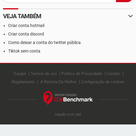
VEJA TAMBÉM
Criar conta hotmail
Criar conta discord
Como deixar a conta do twitter pública
Tiktok sem conta
Equipe
Termos de uso
Política de Privacidade
Contato
Regulamento
A Revista Da Mulher
Configuração de cookies
saude.ccm.net