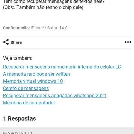
Tem como recuperar mensagens de textos nele?
GUIA DE COMPRAS
(Obs:. Também não tenho o chip dele)
Configuração:
iPhone / Safari 14.0
Share
Veja também:
Recuperar mensagens na memória interna do celular LG
A memoria nao pode ser written
Memoria virtual windows 10
Centro de mensagens
Recuperar mensagens apagadas whatsapp 2021
Memória de computador
1 Respostas
RESPOSTA 1 / 1