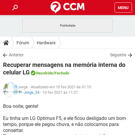
MENU
INÍCIO
JOGOS
WHATSAPP
DICAS
Fórum
Hardware
CELULAR
FACEBOOK
JOGOS
WHATSAPP
DOWNLOADS
Anterior
Seguinte
OUTLOOK
EXCEL
CELULAR
FACEBOOK
Recuperar mensagens na memória interna do
INSTAGRAM
JOGOS
GMAIL
WHATSAPP
FÓRUM
OUTLOOK
EXCEL
celular LG
Resolvido
/Fechado
GUIA DE COMPRAS
CELULAR
FACEBOOK
INSTAGRAM
JOGOS
GMAIL
WHATSAPP
GLOSSÁRIO
OUTLOOK
EXCEL
Jorge
- Atualizado em 10 fev 2021 às 01:10
GUIA DE COMPRAS
CELULAR
FACEBOOK
Jorge_54
-
10 fev 2021 às 11:27
INSTAGRAM
JOGOS
GMAIL
WHATSAPP
OUTLOOK
EXCEL
Boa noite, gente!
GUIA DE COMPRAS
CELULAR
FACEBOOK
INSTAGRAM
GMAIL
OUTLOOK
EXCEL
Eu tinha um LG Optimus F5, e ele ficou desligado um bom
GUIA DE COMPRAS
tempo, porque ele pegou chuva, e não colocamos para
INSTAGRAM
GMAIL
consertar.