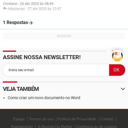
Cristiane
-
26 abr 2023 às 08:49
Mazzaropi
-
27 abr 2023 às 12:47
1 Respostas
ASSINE NOSSA NEWSLETTER!
VEJA TAMBÉM
Como criar um novo documento no Word
Equipe
Termos de uso
Política de Privacidade
Contato
Regulamento
A Revista Da Mulher
Configuração de cookies