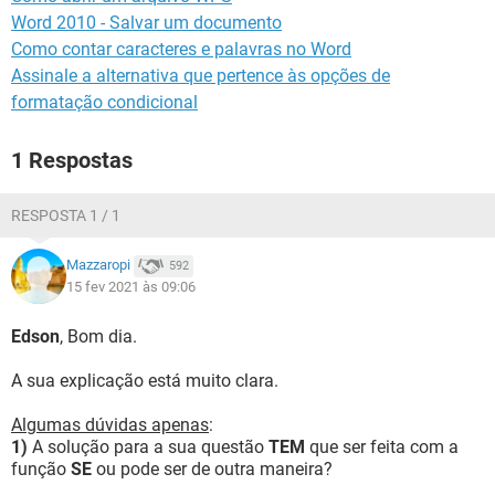
Word 2010 - Salvar um documento
Se o campo na planilha1 de cadastro Analista de RH é igual
Como contar caracteres e palavras no Word
a Analista de RH no campo classificação da planilha 2 e se
Assinale a alternativa que pertence às opções de
o resultado do campo resultado na planilha 1 está entre 80 e
formatação condicional
90, seja apresentado o resultado Jr, se estiver entre 91 e 100,
seja apresentado o resultado Pl, se estiver entre 101 e 110,
seja apresentado o resultado Sr.
1 Respostas
Quando utilizo a função "SE", até a segunda condição o
resultado é apresentado e na 3ª condição apresenta erro.
RESPOSTA 1 / 1
Como posso resolver essa questão?
Mazzaropi
592
15 fev 2021 às 09:06
Agradeço desde já sua atenção.
Edson
, Bom dia.
A sua explicação está muito clara.
Algumas dúvidas apenas
:
1)
A solução para a sua questão
TEM
que ser feita com a
função
SE
ou pode ser de outra maneira?