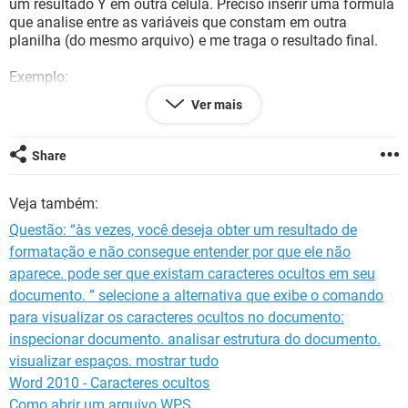
um resultado Y em outra célula. Preciso inserir uma fórmula
GUIA DE COMPRAS
que analise entre as variáveis que constam em outra
planilha (do mesmo arquivo) e me traga o resultado final.
Exemplo:
Planilha 1
Ver mais
Cadastro
Campo função: Analista de RH
Campo Resultado: 100% de aderência
Share
Planilha 2
Veja também:
Tabela de Remuneração
Campo Classificação
Questão: “às vezes, você deseja obter um resultado de
Campo linha função Jr
formatação e não consegue entender por que ele não
Campo linha função Pl
aparece. pode ser que existam caracteres ocultos em seu
Campo linha função Sr
documento. ” selecione a alternativa que exibe o comando
Campo linha faixa 80
para visualizar os caracteres ocultos no documento:
Campo linha faixa 90
inspecionar documento. analisar estrutura do documento.
Campo linha faixa 100
visualizar espaços. mostrar tudo
Campo linha faixa 110
Word 2010 - Caracteres ocultos
Preciso da fórmula que resulte em:
Como abrir um arquivo WPS