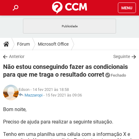
MENU
INÍCIO
JOGOS
WHATSAPP
DICAS
Fórum
Microsoft Office
CELULAR
FACEBOOK
JOGOS
WHATSAPP
DOWNLOADS
Anterior
Seguinte
OUTLOOK
EXCEL
CELULAR
FACEBOOK
Não estou conseguindo fazer as condicionais
INSTAGRAM
JOGOS
GMAIL
WHATSAPP
FÓRUM
OUTLOOK
EXCEL
para que me traga o resultado corret
Fechado
GUIA DE COMPRAS
CELULAR
FACEBOOK
INSTAGRAM
JOGOS
GMAIL
WHATSAPP
GLOSSÁRIO
OUTLOOK
EXCEL
Edson
- 14 fev 2021 às 18:58
GUIA DE COMPRAS
CELULAR
FACEBOOK
Mazzaropi
-
15 fev 2021 às 09:06
INSTAGRAM
JOGOS
GMAIL
WHATSAPP
OUTLOOK
EXCEL
Bom noite,
GUIA DE COMPRAS
CELULAR
FACEBOOK
INSTAGRAM
GMAIL
OUTLOOK
EXCEL
Preciso de ajuda para realizar a seguinte situação.
GUIA DE COMPRAS
INSTAGRAM
GMAIL
Tenho em uma planilha uma célula com a informação X e