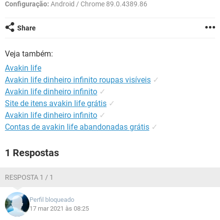
GUIA DE COMPRAS
Configuração:
Android / Chrome 89.0.4389.86
Share
Veja também:
Avakin life
Avakin life dinheiro infinito roupas visíveis
✓
Avakin life dinheiro infinito
✓
Site de itens avakin life grátis
✓
Avakin life dinheiro infinito
✓
Contas de avakin life abandonadas grátis
✓
1 Respostas
RESPOSTA 1 / 1
Perfil bloqueado
17 mar 2021 às 08:25