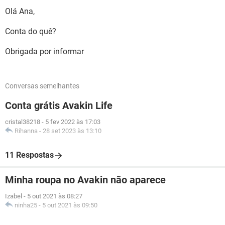
Olá Ana,
Conta do quê?
Obrigada por informar
Conversas semelhantes
Conta grátis Avakin Life
cristal38218
-
5 fev 2022 às 17:03
Rihanna
-
28 set 2023 às 13:10
11 Respostas
Minha roupa no Avakin não aparece
Izabel
-
5 out 2021 às 08:27
ninha25
-
5 out 2021 às 09:50