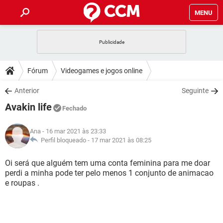
MENU
INÍCIO
JOGOS
WHATSAPP
DICAS
Fórum
Videogames e jogos online
CELULAR
FACEBOOK
JOGOS
WHATSAPP
DOWNLOADS
Anterior
Seguinte
OUTLOOK
EXCEL
CELULAR
FACEBOOK
Avakin life
INSTAGRAM
JOGOS
GMAIL
WHATSAPP
Fechado
FÓRUM
OUTLOOK
EXCEL
GUIA DE COMPRAS
CELULAR
FACEBOOK
Ana
- 16 mar 2021 às 23:33
INSTAGRAM
JOGOS
GMAIL
WHATSAPP
GLOSSÁRIO
Perfil bloqueado -
17 mar 2021 às 08:25
OUTLOOK
EXCEL
GUIA DE COMPRAS
CELULAR
FACEBOOK
INSTAGRAM
JOGOS
GMAIL
WHATSAPP
Oi será que alguém tem uma conta feminina para me doar
OUTLOOK
EXCEL
perdi a minha pode ter pelo menos 1 conjunto de animacao
GUIA DE COMPRAS
CELULAR
FACEBOOK
e roupas .
INSTAGRAM
GMAIL
OUTLOOK
EXCEL
GUIA DE COMPRAS
INSTAGRAM
GMAIL