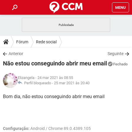
MENU
INÍCIO
JOGOS
WHATSAPP
DICAS
Fórum
Rede social
CELULAR
FACEBOOK
JOGOS
WHATSAPP
DOWNLOADS
Anterior
Seguinte
OUTLOOK
EXCEL
CELULAR
FACEBOOK
Não estou conseguindo abrir meu email
INSTAGRAM
JOGOS
GMAIL
WHATSAPP
Fechado
FÓRUM
OUTLOOK
EXCEL
GUIA DE COMPRAS
CELULAR
FACEBOOK
Elizangela
- 24 mar 2021 às 08:55
INSTAGRAM
JOGOS
GMAIL
WHATSAPP
GLOSSÁRIO
Perfil bloqueado -
25 mar 2021 às 20:40
OUTLOOK
EXCEL
GUIA DE COMPRAS
CELULAR
FACEBOOK
INSTAGRAM
JOGOS
GMAIL
WHATSAPP
Bom dia, não estou conseguindo abrir meu email
OUTLOOK
EXCEL
GUIA DE COMPRAS
CELULAR
FACEBOOK
INSTAGRAM
GMAIL
OUTLOOK
EXCEL
GUIA DE COMPRAS
INSTAGRAM
GMAIL
Configuração:
Android / Chrome 89.0.4389.105