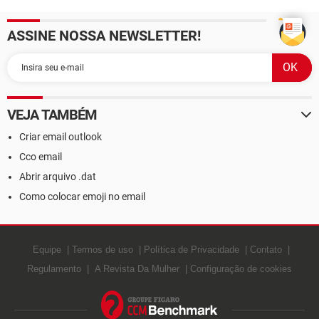
ASSINE NOSSA NEWSLETTER!
VEJA TAMBÉM
Criar email outlook
Cco email
Abrir arquivo .dat
Como colocar emoji no email
Equipe
Termos de uso
Política de Privacidade
Contato
Regulamento
A Revista Da Mulher
Configuração de cookies