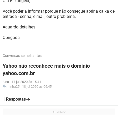
Olá Elizangela,
Você poderia informar porque não consegue abrir a caixa de
entrada - senha, e-mail, outro problema.
Aguardo detalhes
Obrigada
Conversas semelhantes
Yahoo não reconhece mais o domínio
yahoo.com.br
luna
-
17 jul 2020 às 15:41
ninha25
-
18 jul 2020 às 06:45
1 Respostas