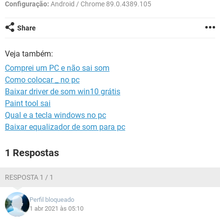
GUIA DE COMPRAS
Configuração:
Android / Chrome 89.0.4389.105
Share
Veja também:
Comprei um PC e não sai som
Como colocar _ no pc
Baixar driver de som win10 grátis
Paint tool sai
Qual e a tecla windows no pc
Baixar equalizador de som para pc
1 Respostas
RESPOSTA 1 / 1
Perfil bloqueado
1 abr 2021 às 05:10