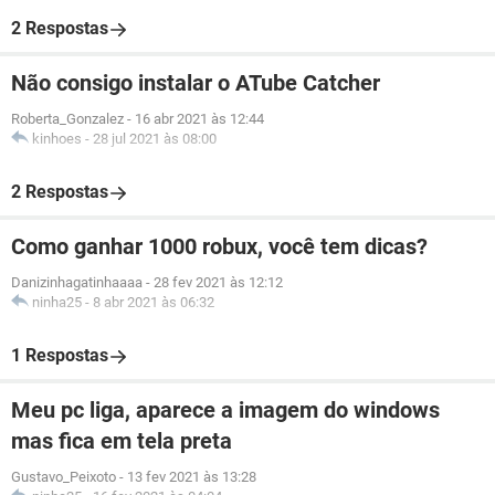
2 Respostas
Não consigo instalar o ATube Catcher
Roberta_Gonzalez
-
16 abr 2021 às 12:44
kinhoes
-
28 jul 2021 às 08:00
2 Respostas
Como ganhar 1000 robux, você tem dicas?
Danizinhagatinhaaaa
-
28 fev 2021 às 12:12
ninha25
-
8 abr 2021 às 06:32
1 Respostas
Meu pc liga, aparece a imagem do windows
mas fica em tela preta
Gustavo_Peixoto
-
13 fev 2021 às 13:28