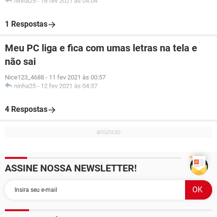
ninha25
-
16 fev 2021 às 04:04
1 Respostas
Meu PC liga e fica com umas letras na tela e
não sai
Nice123_4688
-
11 fev 2021 às 00:57
ninha25
-
12 fev 2021 às 04:37
4 Respostas
ASSINE NOSSA NEWSLETTER!