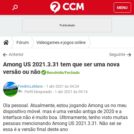
MENU
INÍCIO
JOGOS
WHATSAPP
DICAS
Fórum
Videogames e jogos online
CELULAR
FACEBOOK
JOGOS
WHATSAPP
DOWNLOADS
Anterior
Seguinte
OUTLOOK
EXCEL
CELULAR
FACEBOOK
Among US 2021.3.31 tem que ser uma nova
INSTAGRAM
JOGOS
GMAIL
WHATSAPP
FÓRUM
OUTLOOK
EXCEL
versão ou não
Resolvido
/Fechado
GUIA DE COMPRAS
CELULAR
FACEBOOK
INSTAGRAM
JOGOS
GMAIL
WHATSAPP
GLOSSÁRIO
OUTLOOK
EXCEL
FredricLeblanc
- 1 abr 2021 às 04:24
GUIA DE COMPRAS
CELULAR
FACEBOOK
Perfil bloqueado -
1 abr 2021 às 05:16
INSTAGRAM
JOGOS
GMAIL
WHATSAPP
OUTLOOK
EXCEL
Ola pessoal. Atualmente, estou jogando Among us no meu
GUIA DE COMPRAS
CELULAR
FACEBOOK
INSTAGRAM
GMAIL
dispositivo móvel. mas é uma versão antiga de 2020 e a
OUTLOOK
EXCEL
interface não é muito boa. Ultimamente, tenho visto muitas
GUIA DE COMPRAS
pessoas mencionando Among US 2021.3.31. Não sei se
INSTAGRAM
GMAIL
essa é a versão final deste ano