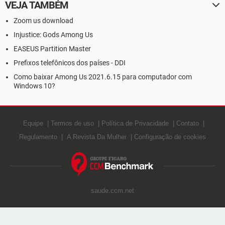
VEJA TAMBÉM
Zoom us download
Injustice: Gods Among Us
EASEUS Partition Master
Prefixos telefônicos dos países - DDI
Como baixar Among Us 2021.6.15 para computador com
Windows 10?
Equipe
Termos de uso
Política de Privacidade
Contato
Regulamento
A Revista Da Mulher
Configuração de cookies
saude.ccm.net