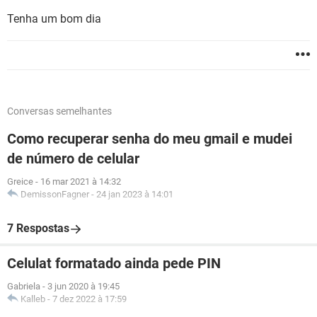
Tenha um bom dia
Conversas semelhantes
Como recuperar senha do meu gmail e mudei
de número de celular
Greice
-
16 mar 2021 à 14:32
DemissonFagner
-
24 jan 2023 à 14:01
7 Respostas
Celulat formatado ainda pede PIN
Gabriela
-
3 jun 2020 à 19:45
Kalleb
-
7 dez 2022 à 17:59