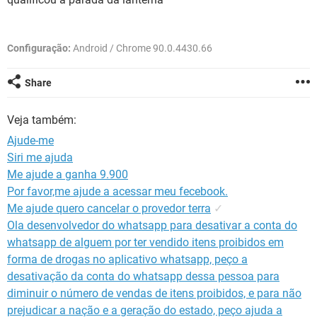
GUIA DE COMPRAS
Configuração:
Android / Chrome 90.0.4430.66
Share
Veja também:
Ajude-me
Siri me ajuda
Me ajude a ganha 9.900
Por favor,me ajude a acessar meu fecebook.
Me ajude quero cancelar o provedor terra
✓
Ola desenvolvedor do whatsapp para desativar a conta do
whatsapp de alguem por ter vendido itens proibidos em
forma de drogas no aplicativo whatsapp, peço a
desativação da conta do whatsapp dessa pessoa para
diminuir o número de vendas de itens proibidos, e para não
prejudicar a nação e a geração do estado, peço ajuda a