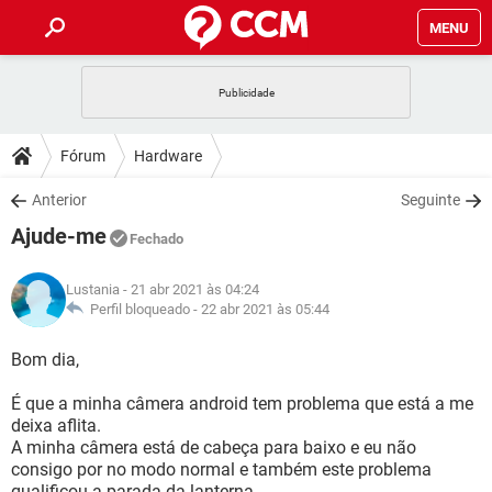
MENU
INÍCIO
JOGOS
WHATSAPP
DICAS
Fórum
Hardware
CELULAR
FACEBOOK
JOGOS
WHATSAPP
DOWNLOADS
Anterior
Seguinte
OUTLOOK
EXCEL
CELULAR
FACEBOOK
Ajude-me
INSTAGRAM
JOGOS
GMAIL
WHATSAPP
Fechado
FÓRUM
OUTLOOK
EXCEL
GUIA DE COMPRAS
CELULAR
FACEBOOK
Lustania
- 21 abr 2021 às 04:24
INSTAGRAM
JOGOS
GMAIL
WHATSAPP
GLOSSÁRIO
Perfil bloqueado -
22 abr 2021 às 05:44
OUTLOOK
EXCEL
GUIA DE COMPRAS
CELULAR
FACEBOOK
INSTAGRAM
JOGOS
GMAIL
WHATSAPP
Bom dia,
OUTLOOK
EXCEL
GUIA DE COMPRAS
CELULAR
FACEBOOK
É que a minha câmera android tem problema que está a me
INSTAGRAM
GMAIL
deixa aflita.
OUTLOOK
EXCEL
GUIA DE COMPRAS
A minha câmera está de cabeça para baixo e eu não
INSTAGRAM
GMAIL
consigo por no modo normal e também este problema
qualificou a parada da lanterna