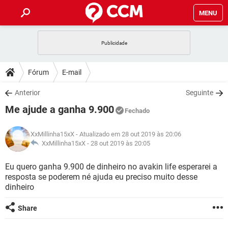
MENU
INÍCIO
JOGOS
WHATSAPP
DICAS
Fórum
E-mail
CELULAR
FACEBOOK
JOGOS
WHATSAPP
DOWNLOADS
Anterior
Seguinte
OUTLOOK
EXCEL
CELULAR
FACEBOOK
Me ajude a ganha 9.900
INSTAGRAM
JOGOS
GMAIL
WHATSAPP
Fechado
FÓRUM
OUTLOOK
EXCEL
GUIA DE COMPRAS
CELULAR
FACEBOOK
XxMillinha15xX
- Atualizado em 28 out 2019 às 20:06
INSTAGRAM
JOGOS
GMAIL
WHATSAPP
GLOSSÁRIO
XxMillinha15xX -
28 out 2019 às 20:05
OUTLOOK
EXCEL
GUIA DE COMPRAS
CELULAR
FACEBOOK
INSTAGRAM
JOGOS
GMAIL
WHATSAPP
Eu quero ganha 9.900 de dinheiro no avakin life esperarei a
OUTLOOK
EXCEL
resposta se poderem né ajuda eu preciso muito desse
GUIA DE COMPRAS
CELULAR
FACEBOOK
dinheiro
INSTAGRAM
GMAIL
OUTLOOK
EXCEL
GUIA DE COMPRAS
Share
INSTAGRAM
GMAIL