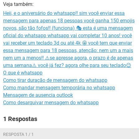
GUIA DE COMPRAS
Veja também:
Heii, e o aniversário do whatsapp!! sim você enviar essa
mensagem para apenas 18 pessoas você ganha 150 emojis
novos, são tão fofos!! (funciona) 🎭 esta é uma mensagem
oficial do whatsapp whatsapp vai completar 10 anos! você
vai receber um teclado 3d ou até 4k 🤩 você tem que enviar
essa mensagem para 18 pessoas, atenção: nem um a mais
nem um a menos!! ⚠️se apresse agora, o prazo é de apenas
uma semana⚠️ você já fez? agora olhe para seu teclado😉
O que é whatsapp
Como tirar duração de mensagem do whatsapp
Como mandar mensagem temporária no whatsapp
Mensagem de ausencia outlook
Como desarquivar mensagem do whatsapp
1 Respostas
RESPOSTA 1 / 1