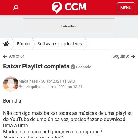
MENU
INÍCIO
JOGOS
WHATSAPP
DICAS
Fórum
Softwares e aplicativos
CELULAR
FACEBOOK
JOGOS
WHATSAPP
DOWNLOADS
Anterior
Seguinte
OUTLOOK
EXCEL
CELULAR
FACEBOOK
Baixar Playlist completa
INSTAGRAM
JOGOS
GMAIL
WHATSAPP
Fechado
FÓRUM
OUTLOOK
EXCEL
GUIA DE COMPRAS
CELULAR
FACEBOOK
Magalhaes
- 30 abr 2021 às 09:01
INSTAGRAM
JOGOS
GMAIL
WHATSAPP
GLOSSÁRIO
Magalhaes -
1 mai 2021 às 13:31
OUTLOOK
EXCEL
GUIA DE COMPRAS
CELULAR
FACEBOOK
INSTAGRAM
JOGOS
GMAIL
WHATSAPP
Bom dia,
OUTLOOK
EXCEL
GUIA DE COMPRAS
CELULAR
FACEBOOK
Não consigo mais baixar todas as músicas de uma playlist
INSTAGRAM
GMAIL
do YouTube de uma única vez, preciso fazer o download
OUTLOOK
EXCEL
GUIA DE COMPRAS
uma a uma.
INSTAGRAM
GMAIL
Mudou algo nas configurações do programa?
Alguém poderia me ajudar?