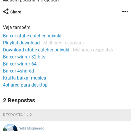
GUIA DE COMPRAS
Share
Veja também:
Baixar atube catcher baixaki
Playlist download
- Melhores respostas
Download atube catcher baixaki
- Melhores respostas
Baixar winrar 32 bits
Baixar winrar 64
Baixar 4sharéd
Krafta baixar musica
4shared para desktop
2 Respostas
RESPOSTA 1 / 2
Perfil bloqueado