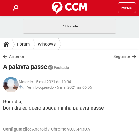
MENU
INÍCIO
JOGOS
WHATSAPP
DICAS
Fórum
Windows
CELULAR
FACEBOOK
JOGOS
WHATSAPP
DOWNLOADS
Anterior
Seguinte
OUTLOOK
EXCEL
CELULAR
FACEBOOK
A palavra passe
INSTAGRAM
JOGOS
GMAIL
WHATSAPP
Fechado
FÓRUM
OUTLOOK
EXCEL
GUIA DE COMPRAS
CELULAR
FACEBOOK
Marcelo
- 5 mai 2021 às 10:34
INSTAGRAM
JOGOS
GMAIL
WHATSAPP
GLOSSÁRIO
Perfil bloqueado -
6 mai 2021 às 06:56
OUTLOOK
EXCEL
GUIA DE COMPRAS
CELULAR
FACEBOOK
INSTAGRAM
JOGOS
GMAIL
WHATSAPP
Bom dia,
OUTLOOK
EXCEL
bom dia eu quero apaga minha palavra passe
GUIA DE COMPRAS
CELULAR
FACEBOOK
INSTAGRAM
GMAIL
OUTLOOK
EXCEL
GUIA DE COMPRAS
Configuração:
Android / Chrome 90.0.4430.91
INSTAGRAM
GMAIL