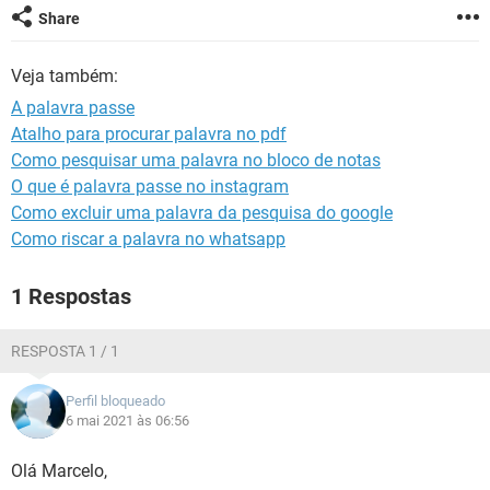
GUIA DE COMPRAS
Share
Veja também:
A palavra passe
Atalho para procurar palavra no pdf
Como pesquisar uma palavra no bloco de notas
O que é palavra passe no instagram
Como excluir uma palavra da pesquisa do google
Como riscar a palavra no whatsapp
1 Respostas
RESPOSTA 1 / 1
Perfil bloqueado
6 mai 2021 às 06:56
Olá Marcelo,