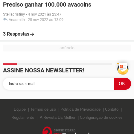
Preciso ganhar 100.000 avacoins
Stellacristiny
-
4 nov 2021 às 23:47
Anasmith
-
28 nov 2022 às 13:09
3 Respostas
ASSINE NOSSA NEWSLETTER!
Equipe
Termos de uso
Política de Privacidade
Contato
Regulamento
A Revista Da Mulher
Configuração de cookies