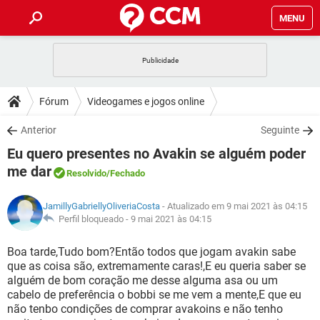
MENU
INÍCIO
JOGOS
WHATSAPP
DICAS
Fórum
Videogames e jogos online
CELULAR
FACEBOOK
JOGOS
WHATSAPP
DOWNLOADS
Anterior
Seguinte
OUTLOOK
EXCEL
CELULAR
FACEBOOK
Eu quero presentes no Avakin se alguém poder
INSTAGRAM
JOGOS
GMAIL
WHATSAPP
FÓRUM
OUTLOOK
EXCEL
me dar
Resolvido
/Fechado
GUIA DE COMPRAS
CELULAR
FACEBOOK
INSTAGRAM
JOGOS
GMAIL
WHATSAPP
GLOSSÁRIO
OUTLOOK
EXCEL
JamillyGabriellyOliveriaCosta
- Atualizado em 9 mai 2021 às 04:15
GUIA DE COMPRAS
CELULAR
FACEBOOK
Perfil bloqueado -
9 mai 2021 às 04:15
INSTAGRAM
JOGOS
GMAIL
WHATSAPP
OUTLOOK
EXCEL
Boa tarde,Tudo bom?Então todos que jogam avakin sabe
GUIA DE COMPRAS
CELULAR
FACEBOOK
INSTAGRAM
GMAIL
que as coisa são, extremamente caras!,E eu queria saber se
OUTLOOK
EXCEL
alguém de bom coração me desse alguma asa ou um
GUIA DE COMPRAS
cabelo de preferência o bobbi se me vem a mente,E que eu
INSTAGRAM
GMAIL
não tenbo condições de comprar avakoins e não tenho