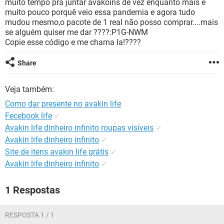
muito tempo pra juntar avakoins de vez enquanto mais e
GUIA DE COMPRAS
muito pouco porquê veio essa pandemia e agora tudo
mudou mesmo,o pacote de 1 real não posso comprar....mais
se alguém quiser me dar ????:P1G-NWM
Copie esse código e me chama la!????
Share
Veja também:
Como dar presente no avakin life
Fecebook life
✓
Avakin life dinheiro infinito roupas visíveis
✓
Avakin life dinheiro infinito
✓
Site de itens avakin life grátis
✓
Avakin life dinheiro infinito
✓
1 Respostas
RESPOSTA 1 / 1