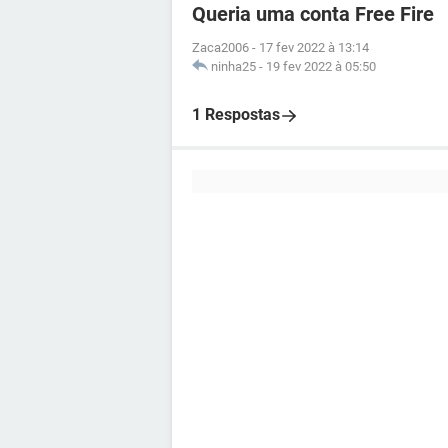
Queria uma conta Free Fire
Zaca2006
-
17 fev 2022 à 13:14
ninha25
-
19 fev 2022 à 05:50
1 Respostas