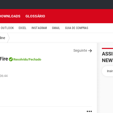
DOWNLOADS
GLOSSÁRIO
OUTLOOK
EXCEL
INSTAGRAM
GMAIL
GUIA DE COMPRAS
line
Seguinte
ASS
Fire
NEW
Resolvido
/Fechado
 06:44