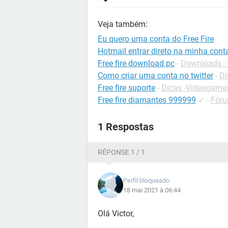
Veja também:
Eu quero uma conta do Free Fire
Hotmail entrar direto na minha cont
Free fire download pc
-
Downloads -
Como criar uma conta no twitter
-
Di
Free fire suporte
-
Dicas -Videogame
Free fire diamantes 999999
✓
-
Fóru
1 Respostas
RÉPONSE 1 / 1
Perfil bloqueado
18 mai 2021 à 06:44
Olá Victor,