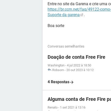
Entre no site da Garena e crie uma c
https://br.ccm.net/faq/49122-como-e
Suporte da garena
.
Boa sorte
Conversas semelhantes
Doação de conta Free Fire
Washington
-
4 jul 2022 à 18:50
Robsom
-
20 out 2023 à 10:12
4 Respostas
Alguma conta de Free Fire p
Renato
-
1 set 2021 à 13:16