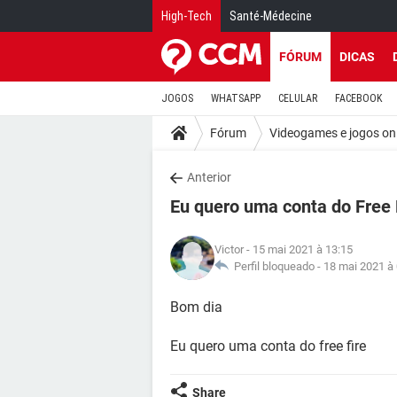
High-Tech
Santé-Médecine
FÓRUM
DICAS
JOGOS
WHATSAPP
CELULAR
FACEBOOK
Fórum
Videogames e jogos on
Anterior
Eu quero uma conta do Free 
Victor
- 15 mai 2021 à 13:15
Perfil bloqueado -
18 mai 2021 à
Bom dia
Eu quero uma conta do free fire
Share