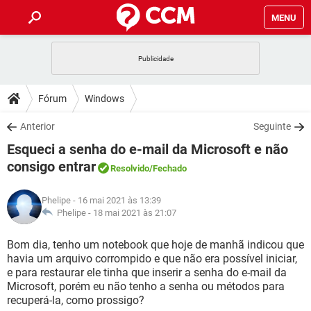
MENU
INÍCIO
JOGOS
WHATSAPP
DICAS
Fórum
Windows
CELULAR
FACEBOOK
JOGOS
WHATSAPP
DOWNLOADS
Anterior
Seguinte
OUTLOOK
EXCEL
CELULAR
FACEBOOK
Esqueci a senha do e-mail da Microsoft e não
INSTAGRAM
JOGOS
GMAIL
WHATSAPP
FÓRUM
OUTLOOK
EXCEL
consigo entrar
Resolvido
/Fechado
GUIA DE COMPRAS
CELULAR
FACEBOOK
INSTAGRAM
JOGOS
GMAIL
WHATSAPP
GLOSSÁRIO
OUTLOOK
EXCEL
Phelipe
- 16 mai 2021 às 13:39
GUIA DE COMPRAS
CELULAR
FACEBOOK
Phelipe -
18 mai 2021 às 21:07
INSTAGRAM
JOGOS
GMAIL
WHATSAPP
OUTLOOK
EXCEL
Bom dia, tenho um notebook que hoje de manhã indicou que
GUIA DE COMPRAS
CELULAR
FACEBOOK
INSTAGRAM
GMAIL
havia um arquivo corrompido e que não era possível iniciar,
OUTLOOK
EXCEL
e para restaurar ele tinha que inserir a senha do e-mail da
GUIA DE COMPRAS
Microsoft, porém eu não tenho a senha ou métodos para
INSTAGRAM
GMAIL
recuperá-la, como prossigo?