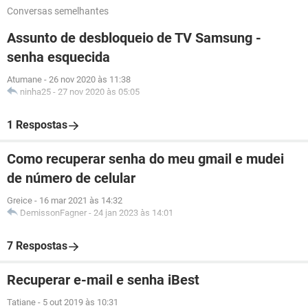
Conversas semelhantes
Assunto de desbloqueio de TV Samsung -
senha esquecida
Atumane
-
26 nov 2020 às 11:38
ninha25
-
27 nov 2020 às 05:05
1 Respostas
Como recuperar senha do meu gmail e mudei
de número de celular
Greice
-
16 mar 2021 às 14:32
DemissonFagner
-
24 jan 2023 às 14:01
7 Respostas
Recuperar e-mail e senha iBest
Tatiane
-
5 out 2019 às 10:31