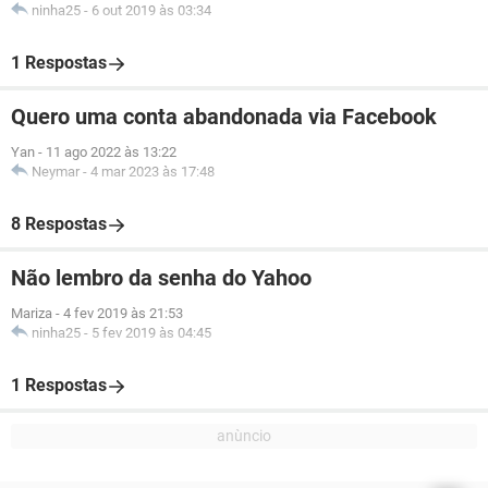
ninha25
-
6 out 2019 às 03:34
1 Respostas
Quero uma conta abandonada via Facebook
Yan
-
11 ago 2022 às 13:22
Neymar
-
4 mar 2023 às 17:48
8 Respostas
Não lembro da senha do Yahoo
Mariza
-
4 fev 2019 às 21:53
ninha25
-
5 fev 2019 às 04:45
1 Respostas