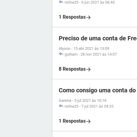
ninha25
-
6 jun 2021 às 06:45
1 Respostas
Preciso de uma conta de Free
Alyson
-
15 abr 2021 às 13:09
guitiam
-
28 nov 2021 às 14:07
8 Respostas
Como consigo uma conta do 
Garena
-
5 jul 2021 às 10:16
ninha25
-
7 jul 2021 às 04:33
1 Respostas