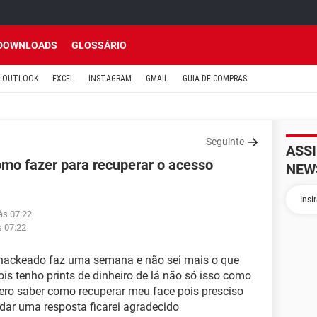
DOWNLOADS
GLOSSÁRIO
OUTLOOK
EXCEL
INSTAGRAM
GMAIL
GUIA DE COMPRAS
Seguinte
ASS
o fazer para recuperar o acesso
NEW
às 07:22
s 07:22
 hackeado faz uma semana e não sei mais o que
is tenho prints de dinheiro de lá não só isso como
ero saber como recuperar meu face pois presciso
 dar uma resposta ficarei agradecido