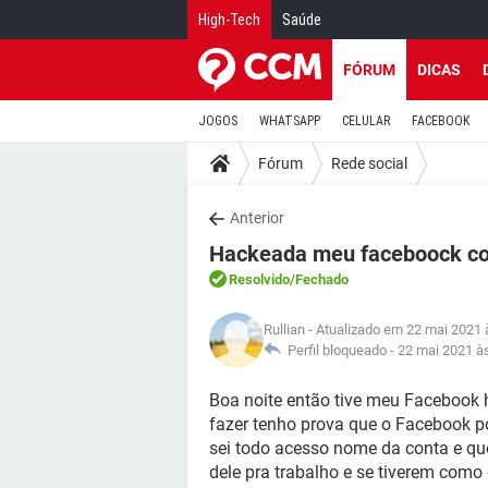
High-Tech
Saúde
FÓRUM
DICAS
JOGOS
WHATSAPP
CELULAR
FACEBOOK
Fórum
Rede social
Anterior
Hackeada meu faceboock com
Resolvido
/Fechado
Rullian
- Atualizado em 22 mai 2021 
Perfil bloqueado -
22 mai 2021 à
Boa noite então tive meu Facebook
fazer tenho prova que o Facebook po
sei todo acesso nome da conta e qu
dele pra trabalho e se tiverem como