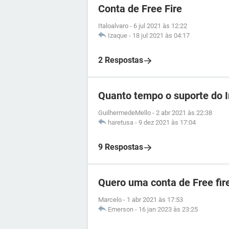
Conta de Free Fire
Italoalvaro
-
6 jul 2021 às 12:22
Izaque
-
18 jul 2021 às 04:17
2 Respostas
Quanto tempo o suporte do 
GuilhermedeMello
-
2 abr 2021 às 22:38
haretusa
-
9 dez 2021 às 17:04
9 Respostas
Quero uma conta de Free fir
Marcelo
-
1 abr 2021 às 17:53
Emerson
-
16 jan 2023 às 23:25