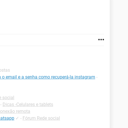
ostas
 email e a senha como recuperá-la instagram
-
 social
-
Dicas -Celulares e tablets
Conexão remota
hatsapp
✓
-
Fórum Rede social