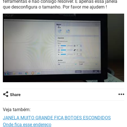
ferramentas e não consigo resolver. É apenas essa janela
GUIA DE COMPRAS
que desconfigura o tamanho. Por favor me ajudem !
Share
Veja também:
JANELA MUITO GRANDE FICA BOTOES ESCONDIDOS
Onde fica esse endereço