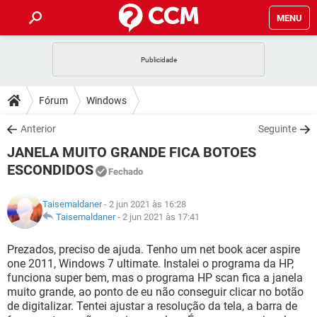
MENU
INÍCIO
JOGOS
WHATSAPP
DICAS
Fórum
Windows
CELULAR
FACEBOOK
JOGOS
WHATSAPP
DOWNLOADS
Anterior
Seguinte
OUTLOOK
EXCEL
CELULAR
FACEBOOK
JANELA MUITO GRANDE FICA BOTOES
INSTAGRAM
JOGOS
GMAIL
WHATSAPP
FÓRUM
OUTLOOK
EXCEL
ESCONDIDOS
Fechado
GUIA DE COMPRAS
CELULAR
FACEBOOK
INSTAGRAM
JOGOS
GMAIL
WHATSAPP
GLOSSÁRIO
OUTLOOK
EXCEL
Taisemaldaner
- 2 jun 2021 às 16:28
GUIA DE COMPRAS
CELULAR
FACEBOOK
Taisemaldaner
-
2 jun 2021 às 17:41
INSTAGRAM
JOGOS
GMAIL
WHATSAPP
OUTLOOK
EXCEL
Prezados, preciso de ajuda. Tenho um net book acer aspire
GUIA DE COMPRAS
CELULAR
FACEBOOK
INSTAGRAM
GMAIL
one 2011, Windows 7 ultimate. Instalei o programa da HP,
OUTLOOK
EXCEL
funciona super bem, mas o programa HP scan fica a janela
GUIA DE COMPRAS
muito grande, ao ponto de eu não conseguir clicar no botão
INSTAGRAM
GMAIL
de digitalizar. Tentei ajustar a resolução da tela, a barra de