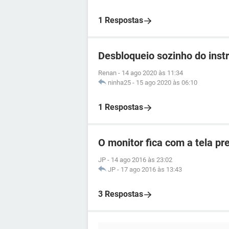
1 Respostas
Desbloqueio sozinho do ins
Renan
-
14 ago 2020 às 11:34
ninha25
-
15 ago 2020 às 06:10
1 Respostas
O monitor fica com a tela pr
JP
-
14 ago 2016 às 23:02
JP
-
17 ago 2016 às 13:43
3 Respostas