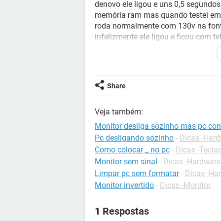
denovo ele ligou e uns 0,5 segundos
memória ram mas quando testei em
roda normalmente com 130v na fonte,
infelizmente ele ligou e ficou com t
e mouse ficam ligados e quando eu s
normalmente, ele não fica ligando e
Não sei mais o que fazer para tentar
Share
Veja também:
Monitor desliga sozinho mas pc con
Pc desligando sozinho
-
Dicas -Har
Como colocar _ no pc
-
Dicas -Tecla
Monitor sem sinal
-
Dicas -Hardware
Limpar pc sem formatar
-
Dicas -Ha
Monitor invertido
-
Dicas -Monitor
1 Respostas