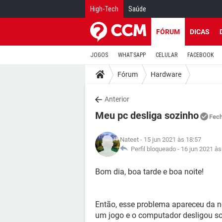
High-Tech
Saúde
FÓRUM
DICAS
JOGOS
WHATSAPP
CELULAR
FACEBOOK
Fórum
Hardware
Anterior
Meu pc desliga sozinho
Fec
Nateet
- 15 jun 2021 às 18:57
Perfil bloqueado -
16 jun 2021 às
Bom dia, boa tarde e boa noite!
Então, esse problema apareceu da no
um jogo e o computador desligou so