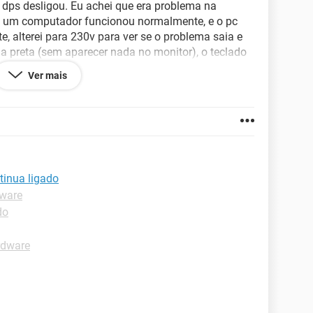
 dps desligou. Eu achei que era problema na
 um computador funcionou normalmente, e o pc
 alterei para 230v para ver se o problema saia e
ela preta (sem aparecer nada no monitor), o teclado
eguro o botão pra desligar ele desliga
Ver mais
 desligando sozinho.
 reviver, agradeço se alguém tentar me ajudar!!
tinua ligado
dware
do
rdware