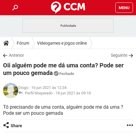
MENU
INÍCIO
JOGOS
WHATSAPP
DICAS
Fórum
Videogames e jogos online
CELULAR
FACEBOOK
JOGOS
WHATSAPP
DOWNLOADS
Anterior
Seguinte
OUTLOOK
EXCEL
CELULAR
FACEBOOK
Oii alguém pode me dá uma conta? Pode ser
INSTAGRAM
JOGOS
GMAIL
WHATSAPP
FÓRUM
OUTLOOK
EXCEL
um pouco gemada
Fechado
GUIA DE COMPRAS
CELULAR
FACEBOOK
INSTAGRAM
JOGOS
GMAIL
WHATSAPP
GLOSSÁRIO
OUTLOOK
EXCEL
Diogo
- 16 jun 2021 às 12:34
GUIA DE COMPRAS
CELULAR
FACEBOOK
Perfil bloqueado -
18 jun 2021 às 09:18
INSTAGRAM
JOGOS
GMAIL
WHATSAPP
OUTLOOK
EXCEL
Tô precisando de uma conta, alguém pode me dá uma ?
GUIA DE COMPRAS
CELULAR
FACEBOOK
INSTAGRAM
GMAIL
Pode ser um pouco gemada
OUTLOOK
EXCEL
GUIA DE COMPRAS
Share
INSTAGRAM
GMAIL