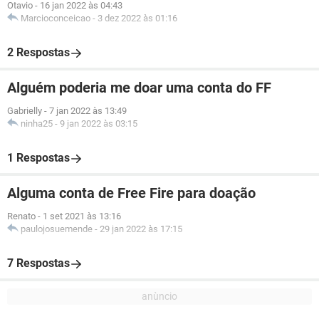
Otavio
-
16 jan 2022 às 04:43
Marcioconceicao
-
3 dez 2022 às 01:16
2 Respostas
Alguém poderia me doar uma conta do FF
Gabrielly
-
7 jan 2022 às 13:49
ninha25
-
9 jan 2022 às 03:15
1 Respostas
Alguma conta de Free Fire para doação
Renato
-
1 set 2021 às 13:16
paulojosuemende
-
29 jan 2022 às 17:15
7 Respostas