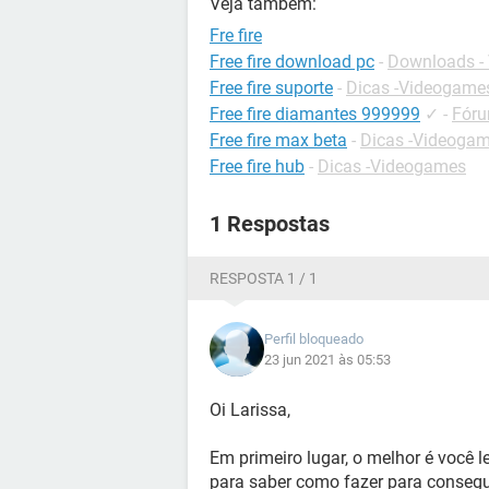
Veja também:
Fre fire
Free fire download pc
-
Downloads -
Free fire suporte
-
Dicas -Videogame
Free fire diamantes 999999
✓
-
Fóru
Free fire max beta
-
Dicas -Videoga
Free fire hub
-
Dicas -Videogames
1 Respostas
RESPOSTA 1 / 1
Perfil bloqueado
23 jun 2021 às 05:53
Oi Larissa,
Em primeiro lugar, o melhor é você l
para saber como fazer para consegu