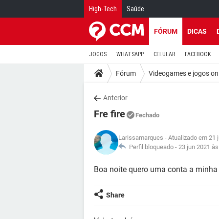
High-Tech
Saúde
FÓRUM
DICAS
JOGOS
WHATSAPP
CELULAR
FACEBOOK
Fórum
Videogames e jogos on
Anterior
Fre fire
Fechado
Larissamarques
- Atualizado em 21 
Perfil bloqueado -
23 jun 2021 às
Boa noite quero uma conta a minha 
Share