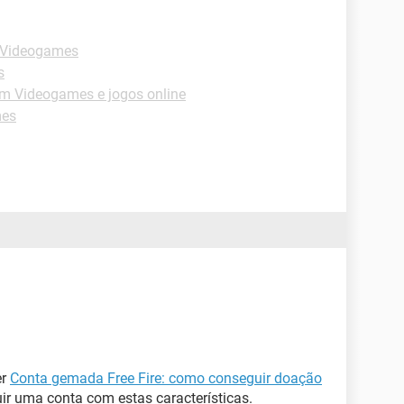
 Videogames
s
m Videogames e jogos online
mes
er
Conta gemada Free Fire: como conseguir doação
ir uma conta com estas características.