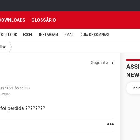
DOWNLOADS
GLOSSÁRIO
OUTLOOK
EXCEL
INSTAGRAM
GMAIL
GUIA DE COMPRAS
line
Seguinte
ASS
NEW
jun 2021 às 22:08
 05:53
foi perdida ????????