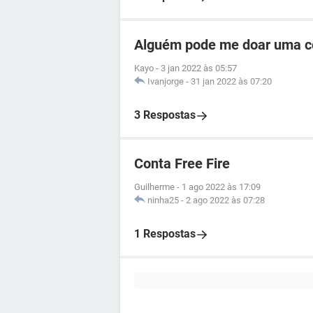
Alguém pode me doar uma co
Kayo
-
3 jan 2022 às 05:57
Ivanjorge
-
31 jan 2022 às 07:20
3 Respostas
Conta Free Fire
Guilherme
-
1 ago 2022 às 17:09
ninha25
-
2 ago 2022 às 07:28
1 Respostas