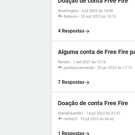
Doação de conta Free Fire
Washington
-
4 jul 2022 às 18:50
Robsom
-
20 out 2023 às 10:12
4 Respostas
Alguma conta de Free Fire p
Renato
-
1 set 2021 às 13:16
paulojosuemende
-
29 jan 2022 às 17:15
7 Respostas
Doação de conta Free Fire
MariaEduarda1
-
14 jul 2022 às 22:47
ninha25
-
15 jul 2022 às 04:42
1 Respostas