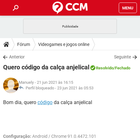
MENU
INÍCIO
JOGOS
WHATSAPP
DICAS
Fórum
Videogames e jogos online
CELULAR
FACEBOOK
JOGOS
WHATSAPP
DOWNLOADS
Anterior
Seguinte
OUTLOOK
EXCEL
CELULAR
FACEBOOK
Quero código da calça anjelical
INSTAGRAM
JOGOS
GMAIL
WHATSAPP
Resolvido
/Fechado
FÓRUM
OUTLOOK
EXCEL
GUIA DE COMPRAS
CELULAR
FACEBOOK
Manuely
- 21 jun 2021 às 16:15
INSTAGRAM
JOGOS
GMAIL
WHATSAPP
GLOSSÁRIO
Perfil bloqueado -
23 jun 2021 às 05:53
OUTLOOK
EXCEL
GUIA DE COMPRAS
CELULAR
FACEBOOK
INSTAGRAM
JOGOS
GMAIL
WHATSAPP
Bom dia, quero
código
da calça anjelical
OUTLOOK
EXCEL
GUIA DE COMPRAS
CELULAR
FACEBOOK
INSTAGRAM
GMAIL
OUTLOOK
EXCEL
GUIA DE COMPRAS
INSTAGRAM
GMAIL
Configuração:
Android / Chrome 91.0.4472.101