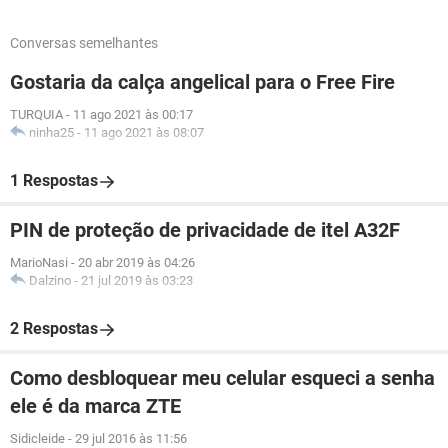
Conversas semelhantes
Gostaria da calça angelical para o Free Fire
TURQUIA
-
11 ago 2021 às 00:17
ninha25
-
11 ago 2021 às 08:07
1 Respostas
PIN de proteção de privacidade de itel A32F
MarioNasi
-
20 abr 2019 às 04:26
Dalzino
-
21 jul 2019 às 03:23
2 Respostas
Como desbloquear meu celular esqueci a senha
ele é da marca ZTE
Sidicleide
-
29 jul 2016 às 11:56