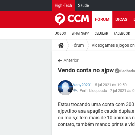
High-Tech
Saúde
FÓRUM
DICAS
JOGOS
WHATSAPP
CELULAR
FACEBOOK
Fórum
Videogames e jogos on
Anterior
Vendo conta no ajpw
Fechado
Vany20201
- 5 jul 2021 às 19:50
Perfil bloqueado -
7 jul 2021 às 0
Estou trocando uma conta com 300 
ajpw,tipo asa apagão,cauda dupla,
ou mais,e tem mais de 10 animais n
contato, também mando prints e víd