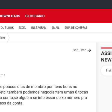
DOWNLOADS
GLOSSÁRIO
OUTLOOK
EXCEL
INSTAGRAM
GMAIL
GUIA DE COMPRAS
line
Seguinte
ASS
NEW
5:11
e poucos dias de membro por itens bons no
e etc, também podemos negociar,tem umas 6 tocas
a conta,se alguém se interessar deixo número pra
eos da conta.