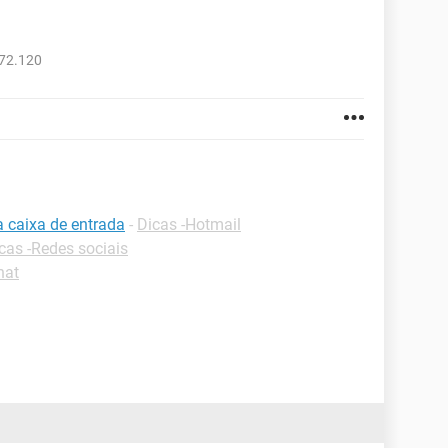
472.120
a caixa de entrada
-
Dicas -Hotmail
cas -Redes sociais
hat