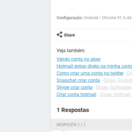
Configuração:
Android / Chrome 91.0.4
Share
Veja também:
Vendo conta no ajpw
Hotmail entrar direto na minha cont
Como criar uma conta no twitter
-
Di
Snapchat criar conta
-
Dicas -Snapc
Skype criar conta
-
Dicas -Softwares
Criar conta hotmail
-
Dicas -Hotmail
1 Respostas
RESPOSTA 1 / 1