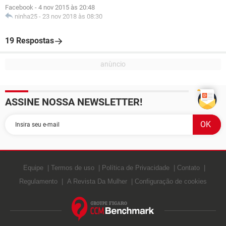
Facebook
-
4 nov 2015 às 20:48
ninha25
-
23 nov 2018 às 08:30
19 Respostas
ASSINE NOSSA NEWSLETTER!
Equipe
Termos de uso
Política de Privacidade
Contato
Regulamento
A Revista Da Mulher
Configuração de cookies