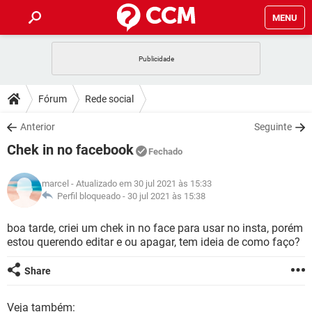
MENU
INÍCIO
JOGOS
WHATSAPP
DICAS
Fórum
Rede social
CELULAR
FACEBOOK
JOGOS
WHATSAPP
DOWNLOADS
Anterior
Seguinte
OUTLOOK
EXCEL
CELULAR
FACEBOOK
Chek in no facebook
INSTAGRAM
JOGOS
GMAIL
WHATSAPP
Fechado
FÓRUM
OUTLOOK
EXCEL
GUIA DE COMPRAS
CELULAR
FACEBOOK
marcel
- Atualizado em 30 jul 2021 às 15:33
INSTAGRAM
JOGOS
GMAIL
WHATSAPP
GLOSSÁRIO
Perfil bloqueado -
30 jul 2021 às 15:38
OUTLOOK
EXCEL
GUIA DE COMPRAS
CELULAR
FACEBOOK
INSTAGRAM
JOGOS
GMAIL
WHATSAPP
boa tarde, criei um chek in no face para usar no insta, porém
OUTLOOK
EXCEL
estou querendo editar e ou apagar, tem ideia de como faço?
GUIA DE COMPRAS
CELULAR
FACEBOOK
INSTAGRAM
GMAIL
OUTLOOK
EXCEL
Share
GUIA DE COMPRAS
INSTAGRAM
GMAIL
Veja também: