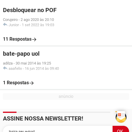
Desbloquear no POF
Corujeiro
-
2 ago 2020 às 20:10
Junior
-
1 set 2022 às 19:03
11 Respostas
bate-papo uol
adilza
-
30 mai 2014 às 19:25
aaafelix
-
16 jun 2014 às 09:40
1 Respostas
ASSINE NOSSA NEWSLETTER!