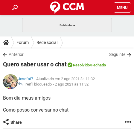
MENU
INÍCIO
JOGOS
WHATSAPP
DICAS
Fórum
Rede social
CELULAR
FACEBOOK
JOGOS
WHATSAPP
DOWNLOADS
Anterior
Seguinte
OUTLOOK
EXCEL
CELULAR
FACEBOOK
Quero saber usar o chat
INSTAGRAM
JOGOS
GMAIL
WHATSAPP
Resolvido
/Fechado
FÓRUM
OUTLOOK
EXCEL
GUIA DE COMPRAS
CELULAR
FACEBOOK
Josefat7
- Atualizado em 2 ago 2021 às 11:32
INSTAGRAM
JOGOS
GMAIL
WHATSAPP
GLOSSÁRIO
Perfil bloqueado -
2 ago 2021 às 11:32
OUTLOOK
EXCEL
GUIA DE COMPRAS
CELULAR
FACEBOOK
INSTAGRAM
JOGOS
GMAIL
WHATSAPP
Bom dia meus amigos
OUTLOOK
EXCEL
GUIA DE COMPRAS
CELULAR
FACEBOOK
Como posso conversar no chat
INSTAGRAM
GMAIL
OUTLOOK
EXCEL
GUIA DE COMPRAS
Share
INSTAGRAM
GMAIL