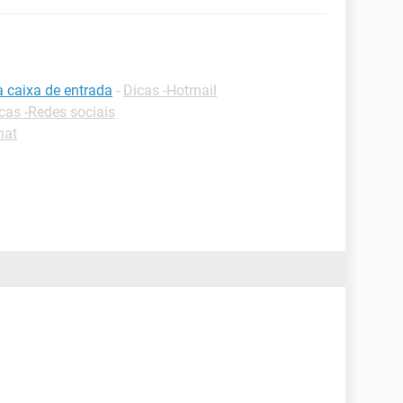
a caixa de entrada
-
Dicas -Hotmail
cas -Redes sociais
hat