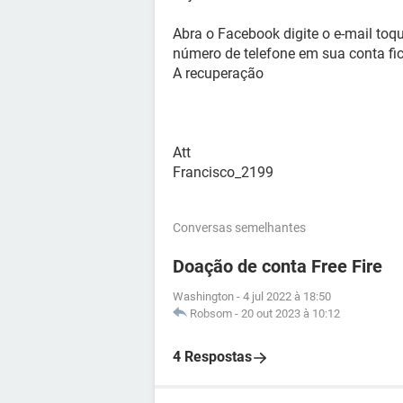
Abra o Facebook digite o e-mail to
número de telefone em sua conta fic
A recuperação
Att
Francisco_2199
Conversas semelhantes
Doação de conta Free Fire
Washington
-
4 jul 2022 à 18:50
Robsom
-
20 out 2023 à 10:12
4 Respostas