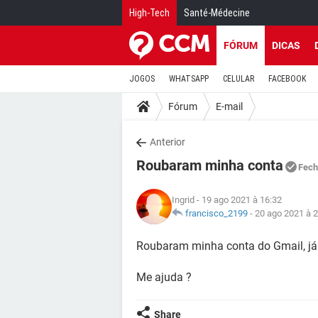
High-Tech
Santé-Médecine
FÓRUM
DICAS
JOGOS
WHATSAPP
CELULAR
FACEBOOK
Fórum
E-mail
Anterior
Roubaram minha conta
Fech
Ingrid
- 19 ago 2021 à 16:32
francisco_2199
-
20 ago 2021 à 
Roubaram minha conta do Gmail, já 
Me ajuda ?
Share