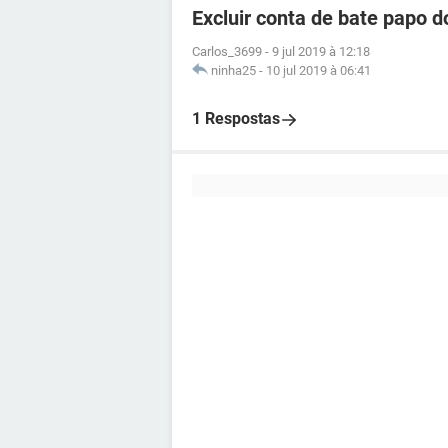
Excluir conta de bate papo 
Carlos_3699
-
9 jul 2019 à 12:18
ninha25
-
10 jul 2019 à 06:41
1 Respostas