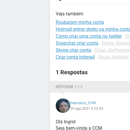
Veja também:
Roubaram minha conta
Hotmail entrar direto na minha cont
Como criar uma conta no twitter
-
Di
Snapchat criar conta
-
Dicas -Snapc
Skype criar conta
-
Dicas -Softwares
Criar conta hotmail
-
Dicas -Hotmail
1 Respostas
RÉPONSE 1 / 1
francisco_2199
20 ago 2021 à 22:04
Olá Ingrid
Seja bem-vinda a CCM