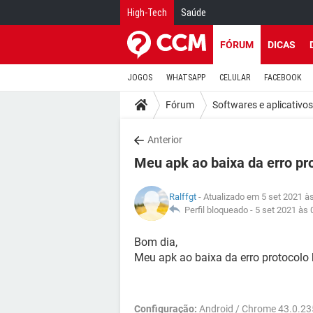
High-Tech
Saúde
FÓRUM
DICAS
JOGOS
WHATSAPP
CELULAR
FACEBOOK
Fórum
Softwares e aplicativos
Anterior
Meu apk ao baixa da erro pr
Ralffgt
- Atualizado em 5 set 2021 à
Perfil bloqueado -
5 set 2021 às 
Bom dia,
Meu apk ao baixa da erro protocolo 
Configuração:
Android / Chrome 43.0.23