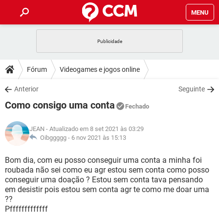
MENU
INÍCIO
JOGOS
WHATSAPP
DICAS
Fórum
Videogames e jogos online
CELULAR
FACEBOOK
JOGOS
WHATSAPP
DOWNLOADS
Anterior
Seguinte
OUTLOOK
EXCEL
CELULAR
FACEBOOK
Como consigo uma conta
INSTAGRAM
JOGOS
GMAIL
WHATSAPP
Fechado
FÓRUM
OUTLOOK
EXCEL
GUIA DE COMPRAS
CELULAR
FACEBOOK
JEAN
- Atualizado em 8 set 2021 às 03:29
INSTAGRAM
JOGOS
GMAIL
WHATSAPP
GLOSSÁRIO
Oibggggg -
6 nov 2021 às 15:13
OUTLOOK
EXCEL
GUIA DE COMPRAS
CELULAR
FACEBOOK
INSTAGRAM
JOGOS
GMAIL
WHATSAPP
Bom dia, com eu posso conseguir uma conta a minha foi
OUTLOOK
EXCEL
roubada não sei como eu agr estou sem conta como posso
GUIA DE COMPRAS
CELULAR
FACEBOOK
conseguir uma doação ? Estou sem conta tava pensando
INSTAGRAM
GMAIL
em desistir pois estou sem conta agr te como me doar uma
OUTLOOK
EXCEL
GUIA DE COMPRAS
??
INSTAGRAM
GMAIL
Pfffffffffffff