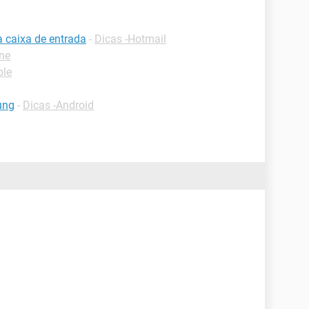
a caixa de entrada
-
Dicas -Hotmail
one
ple
ung
-
Dicas -Android