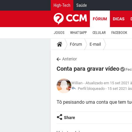
High-Tech
Saúde
FÓRUM
DICAS
JOGOS
WHATSAPP
CELULAR
FACEBOOK
Fórum
E-mail
Anterior
Conta para gravar vídeo
Fec
Willian
- Atualizado em 15 set 2021 
Perfil bloqueado -
15 set 2021 às
Tô pesisando uma conta que tem tu
Share