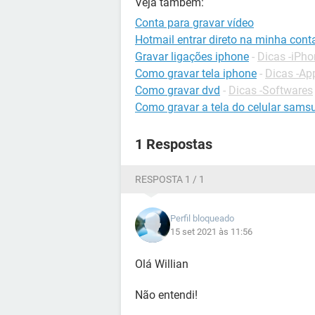
Veja também:
Conta para gravar vídeo
Hotmail entrar direto na minha cont
Gravar ligações iphone
-
Dicas -iPh
Como gravar tela iphone
-
Dicas -Ap
Como gravar dvd
-
Dicas -Softwares
Como gravar a tela do celular sams
1 Respostas
RESPOSTA 1 / 1
Perfil bloqueado
15 set 2021 às 11:56
Olá Willian
Não entendi!