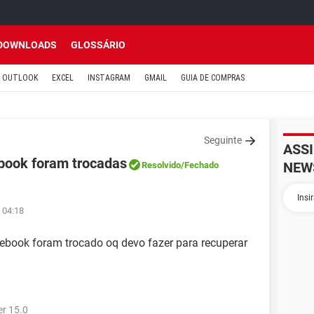
DOWNLOADS
GLOSSÁRIO
OUTLOOK
EXCEL
INSTAGRAM
GMAIL
GUIA DE COMPRAS
Seguinte
ASS
book foram trocadas
NEW
Resolvido
/Fechado
 04:18
ebook foram trocado oq devo fazer para recuperar
r 15.0