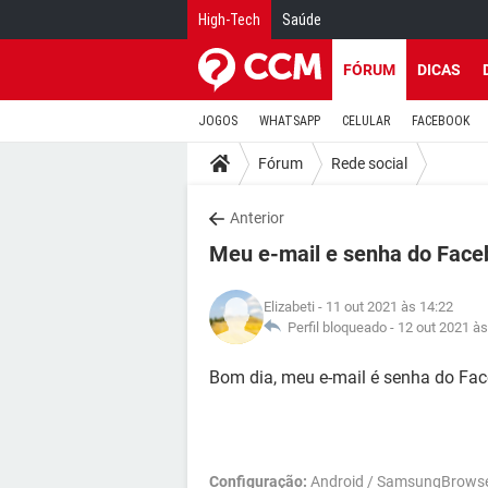
High-Tech
Saúde
FÓRUM
DICAS
JOGOS
WHATSAPP
CELULAR
FACEBOOK
Fórum
Rede social
Anterior
Meu e-mail e senha do Face
Elizabeti
- 11 out 2021 às 14:22
Perfil bloqueado -
12 out 2021 às
Bom dia, meu e-mail é senha do Fac
Configuração:
Android / SamsungBrowse