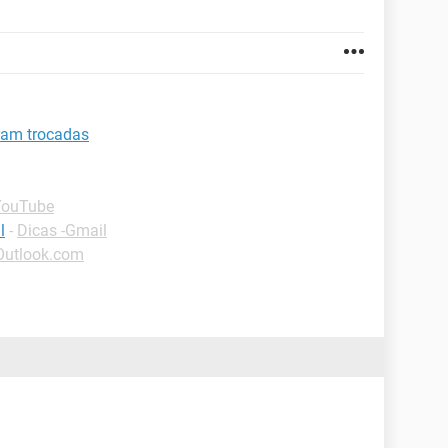
ram trocadas
YouTube
l
-
Dicas -Gmail
Outlook.com