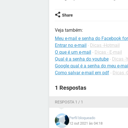
Share
Veja também:
Meu e-mail e senha do Facebook fo
Entrar no e-mail
-
Dicas -Hotmail
O que é um e-mail
-
Dicas - E-mail
Qual é a senha do youtube
-
Dicas -
Google qual é a senha do meu e-mai
Como salvar e-mail em pdf
-
Dicas -
1 Respostas
RESPOSTA 1 / 1
Perfil bloqueado
12 out 2021 às 04:18