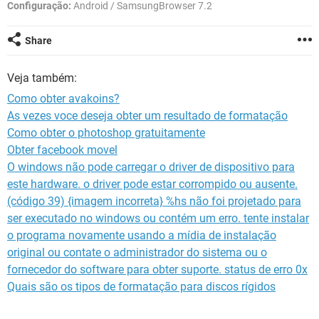
GUIA DE COMPRAS
Configuração:
Android / SamsungBrowser 7.2
Share
Veja também:
Como obter avakoins?
As vezes voce deseja obter um resultado de formatação
Como obter o photoshop gratuitamente
Obter facebook movel
O windows não pode carregar o driver de dispositivo para
este hardware. o driver pode estar corrompido ou ausente.
(código 39) {imagem incorreta} %hs não foi projetado para
ser executado no windows ou contém um erro. tente instalar
o programa novamente usando a mídia de instalação
original ou contate o administrador do sistema ou o
fornecedor do software para obter suporte. status de erro 0x
Quais são os tipos de formatação para discos rígidos