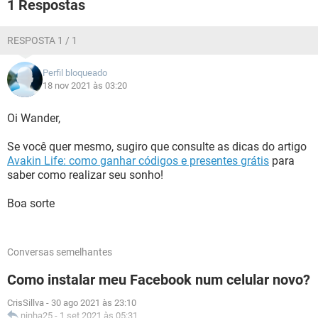
1 Respostas
RESPOSTA 1 / 1
Perfil bloqueado
18 nov 2021 às 03:20
Oi Wander,
Se você quer mesmo, sugiro que consulte as dicas do artigo
Avakin Life: como ganhar códigos e presentes grátis
para
saber como realizar seu sonho!
Boa sorte
Conversas semelhantes
Como instalar meu Facebook num celular novo?
CrisSillva
-
30 ago 2021 às 23:10
ninha25
-
1 set 2021 às 05:31