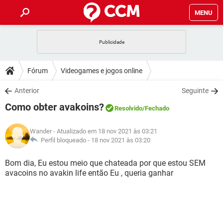
MENU
INÍCIO
JOGOS
WHATSAPP
DICAS
Fórum
Videogames e jogos online
CELULAR
FACEBOOK
JOGOS
WHATSAPP
DOWNLOADS
Anterior
Seguinte
OUTLOOK
EXCEL
CELULAR
FACEBOOK
Como obter avakoins?
INSTAGRAM
JOGOS
GMAIL
WHATSAPP
Resolvido
/Fechado
FÓRUM
OUTLOOK
EXCEL
GUIA DE COMPRAS
CELULAR
FACEBOOK
Wander
- Atualizado em 18 nov 2021 às 03:21
INSTAGRAM
JOGOS
GMAIL
WHATSAPP
GLOSSÁRIO
Perfil bloqueado -
18 nov 2021 às 03:20
OUTLOOK
EXCEL
GUIA DE COMPRAS
CELULAR
FACEBOOK
INSTAGRAM
JOGOS
GMAIL
WHATSAPP
Bom dia, Eu estou meio que chateada por que estou SEM
OUTLOOK
EXCEL
avacoins no avakin life então Eu , queria ganhar
GUIA DE COMPRAS
CELULAR
FACEBOOK
INSTAGRAM
GMAIL
OUTLOOK
EXCEL
GUIA DE COMPRAS
INSTAGRAM
GMAIL