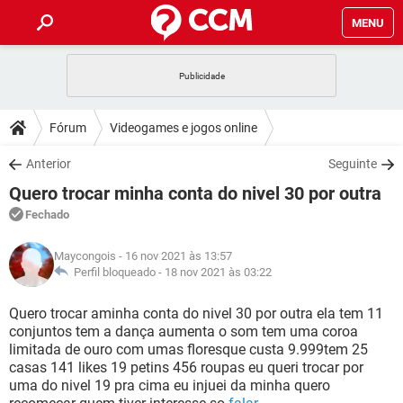
MENU
INÍCIO
JOGOS
WHATSAPP
DICAS
Fórum
Videogames e jogos online
CELULAR
FACEBOOK
JOGOS
WHATSAPP
DOWNLOADS
Anterior
Seguinte
OUTLOOK
EXCEL
CELULAR
FACEBOOK
Quero trocar minha conta do nivel 30 por outra
INSTAGRAM
JOGOS
GMAIL
WHATSAPP
FÓRUM
OUTLOOK
EXCEL
Fechado
GUIA DE COMPRAS
CELULAR
FACEBOOK
INSTAGRAM
JOGOS
GMAIL
WHATSAPP
GLOSSÁRIO
OUTLOOK
Maycongois
- 16 nov 2021 às 13:57
EXCEL
GUIA DE COMPRAS
CELULAR
FACEBOOK
Perfil bloqueado -
18 nov 2021 às 03:22
INSTAGRAM
JOGOS
GMAIL
WHATSAPP
OUTLOOK
EXCEL
Quero trocar aminha conta do nivel 30 por outra ela tem 11
GUIA DE COMPRAS
CELULAR
FACEBOOK
conjuntos tem a dança aumenta o som tem uma coroa
INSTAGRAM
GMAIL
limitada de ouro com umas floresque custa 9.999tem 25
OUTLOOK
EXCEL
GUIA DE COMPRAS
casas 141 likes 19 petins 456 roupas eu queri trocar por
INSTAGRAM
GMAIL
uma do nivel 19 pra cima eu injuei da minha quero