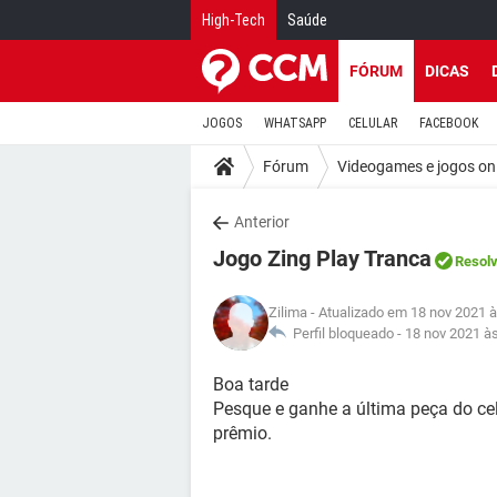
High-Tech
Saúde
FÓRUM
DICAS
JOGOS
WHATSAPP
CELULAR
FACEBOOK
Fórum
Videogames e jogos on
Anterior
Jogo Zing Play Tranca
Resolv
Zilima
- Atualizado em 18 nov 2021 à
Perfil bloqueado -
18 nov 2021 à
Boa tarde
Pesque e ganhe a última peça do c
prêmio.