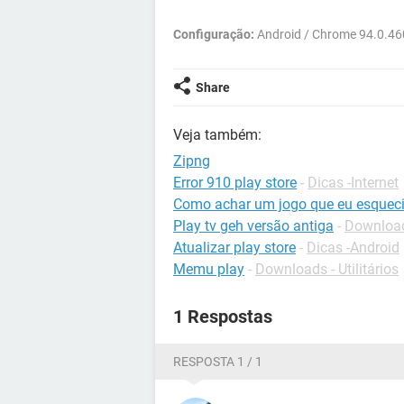
Configuração:
Android / Chrome 94.0.46
Share
Veja também:
Zipng
Error 910 play store
-
Dicas -Internet
Como achar um jogo que eu esquec
Play tv geh versão antiga
-
Downloads
Atualizar play store
-
Dicas -Android
Memu play
-
Downloads - Utilitários
1 Respostas
RESPOSTA 1 / 1