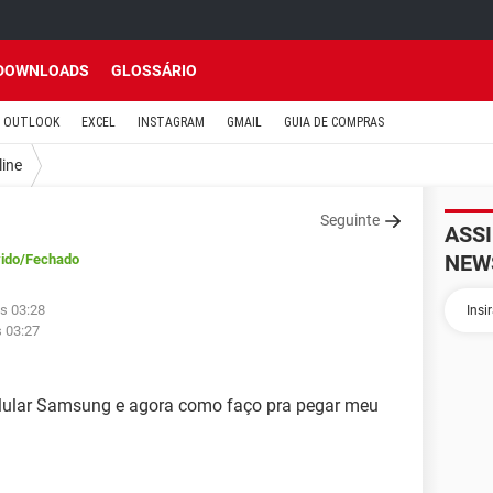
DOWNLOADS
GLOSSÁRIO
OUTLOOK
EXCEL
INSTAGRAM
GMAIL
GUIA DE COMPRAS
line
Seguinte
ASS
NEW
ido
/Fechado
s 03:28
s 03:27
elular Samsung e agora como faço pra pegar meu