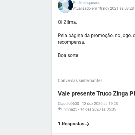
Perfil bloqueado
Atualizado em 18 nov 2021 às 03:28
Oi Zilma,
Pela página da promoção, no jogo, d
recompensa.
Boa sorte
Conversas semelhantes
Vale presente Truco Zinga Pl
Claudio0603
-
12 dez 2020 às 19:23
ninha25
-
14 dez 2020 às 05:35
1 Respostas