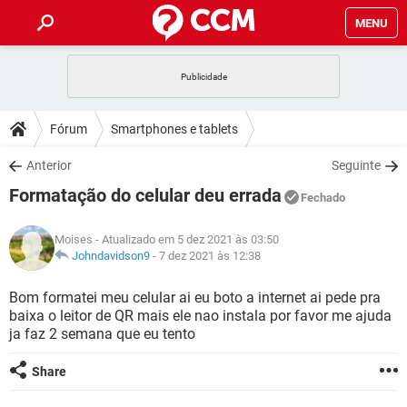
MENU
INÍCIO
JOGOS
WHATSAPP
DICAS
Fórum
Smartphones e tablets
CELULAR
FACEBOOK
JOGOS
WHATSAPP
DOWNLOADS
Anterior
Seguinte
OUTLOOK
EXCEL
CELULAR
FACEBOOK
Formatação do celular deu errada
INSTAGRAM
JOGOS
GMAIL
WHATSAPP
Fechado
FÓRUM
OUTLOOK
EXCEL
GUIA DE COMPRAS
CELULAR
FACEBOOK
Moises
- Atualizado em 5 dez 2021 às 03:50
INSTAGRAM
JOGOS
GMAIL
WHATSAPP
GLOSSÁRIO
Johndavidson9
-
7 dez 2021 às 12:38
OUTLOOK
EXCEL
GUIA DE COMPRAS
CELULAR
FACEBOOK
INSTAGRAM
JOGOS
GMAIL
WHATSAPP
Bom formatei meu celular ai eu boto a internet ai pede pra
OUTLOOK
EXCEL
baixa o leitor de QR mais ele nao instala por favor me ajuda
GUIA DE COMPRAS
CELULAR
FACEBOOK
ja faz 2 semana que eu tento
INSTAGRAM
GMAIL
OUTLOOK
EXCEL
GUIA DE COMPRAS
Share
INSTAGRAM
GMAIL