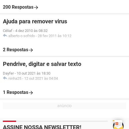
200 Respostas
Ajuda para remover virus
Céliaf
-
4 dez 2010 às 08:32
alberto o sofrido
-
28 fev 2011 às 10:12
2 Respostas
Pendrive, digitar e salvar texto
Dayfer
-
10 out 2021 às 18:30
ninha25
-
12 out 2021 às 04:04
1 Respostas
ASSINE NOSSA NEWSLETTER!