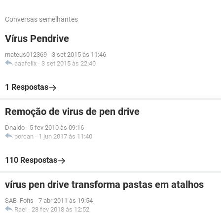
Conversas semelhantes
Vírus Pendrive
mateus012369
-
3 set 2015 às 11:46
aaafelix
-
3 set 2015 às 22:40
1 Respostas
Remoção de virus de pen drive
Dnaldo
-
5 fev 2010 às 09:16
porcan
-
1 jun 2017 às 11:40
110 Respostas
vírus pen drive transforma pastas em atalhos
SAB_Fofis
-
7 abr 2011 às 19:54
Rael
-
28 fev 2018 às 12:52