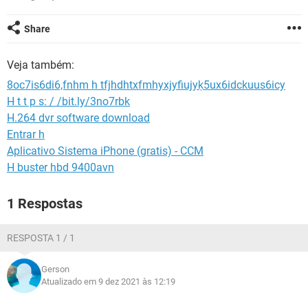
GUIA DE COMPRAS
Share
Veja também:
8oc7is6di6,fnhm h tfjhdhtxfmhyxjyfiujyķ5ux6idckuus6icy
H t t p s: / /bit.ly/3no7rbk
H.264 dvr software download
Entrar h
Aplicativo Sistema iPhone (gratis) - CCM
H buster hbd 9400avn
1 Respostas
RESPOSTA 1 / 1
Gerson
Atualizado em 9 dez 2021 às 12:19