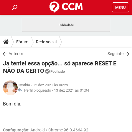
MENU
INÍCIO
JOGOS
WHATSAPP
DICAS
Fórum
Rede social
CELULAR
FACEBOOK
JOGOS
WHATSAPP
DOWNLOADS
Anterior
Seguinte
OUTLOOK
EXCEL
CELULAR
FACEBOOK
Ja tentei essa opção... só aparece RESET E
INSTAGRAM
JOGOS
GMAIL
WHATSAPP
FÓRUM
OUTLOOK
EXCEL
NÃO DA CERTO
Fechado
GUIA DE COMPRAS
CELULAR
FACEBOOK
INSTAGRAM
JOGOS
GMAIL
WHATSAPP
GLOSSÁRIO
OUTLOOK
EXCEL
Cynthia
- 12 dez 2021 às 06:29
GUIA DE COMPRAS
CELULAR
FACEBOOK
Perfil bloqueado -
13 dez 2021 às 01:04
INSTAGRAM
JOGOS
GMAIL
WHATSAPP
OUTLOOK
EXCEL
Bom dia,
GUIA DE COMPRAS
CELULAR
FACEBOOK
INSTAGRAM
GMAIL
OUTLOOK
EXCEL
GUIA DE COMPRAS
INSTAGRAM
GMAIL
Configuração:
Android / Chrome 96.0.4664.92