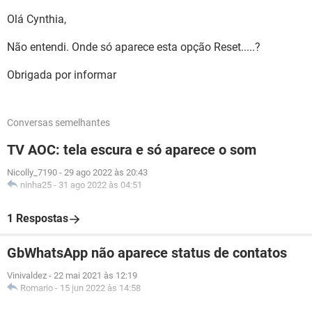
Olá Cynthia,
Não entendi. Onde só aparece esta opção Reset.....?
Obrigada por informar
Conversas semelhantes
TV AOC: tela escura e só aparece o som
Nicolly_7190
-
29 ago 2022 às 20:43
ninha25
-
31 ago 2022 às 04:51
1 Respostas
GbWhatsApp não aparece status de contatos
Vinivaldez
-
22 mai 2021 às 12:19
Romario
-
15 jun 2022 às 14:58