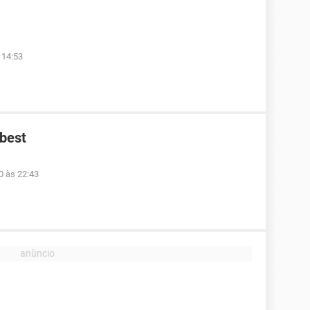
 14:53
ibest
0 às 22:43