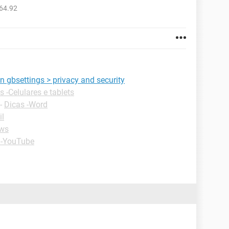
64.92
in gbsettings > privacy and security
s -Celulares e tablets
-
Dicas -Word
il
ws
 -YouTube