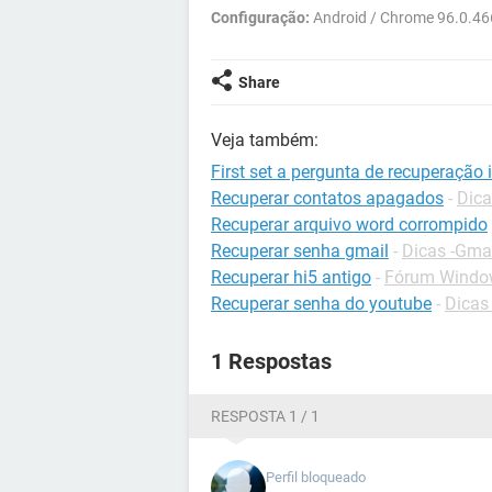
Configuração:
Android / Chrome 96.0.46
Share
Veja também:
First set a pergunta de recuperação 
Recuperar contatos apagados
-
Dica
Recuperar arquivo word corrompido
Recuperar senha gmail
-
Dicas -Gma
Recuperar hi5 antigo
-
Fórum Windo
Recuperar senha do youtube
-
Dicas
1 Respostas
RESPOSTA 1 / 1
Perfil bloqueado