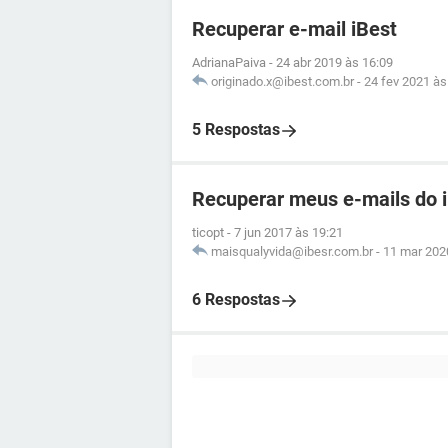
Recuperar e-mail iBest
AdrianaPaiva
-
24 abr 2019 às 16:09
originado.x@ibest.com.br
-
24 fev 2021 às
5 Respostas
Recuperar meus e-mails do 
ticopt
-
7 jun 2017 às 19:21
maisqualyvida@ibesr.com.br
-
11 mar 202
6 Respostas