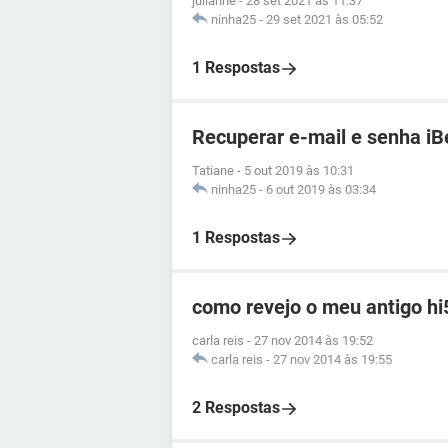
julianne
-
28 set 2021 às 11:37
ninha25
-
29 set 2021 às 05:52
1 Respostas
Recuperar e-mail e senha iB
Tatiane
-
5 out 2019 às 10:31
ninha25
-
6 out 2019 às 03:34
1 Respostas
como revejo o meu antigo hi
carla reis
-
27 nov 2014 às 19:52
carla reis
-
27 nov 2014 às 19:55
2 Respostas