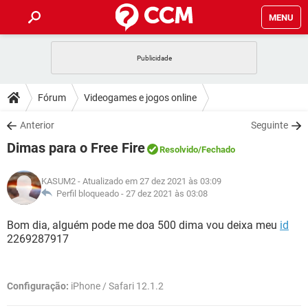
MENU
INÍCIO
JOGOS
WHATSAPP
DICAS
Fórum
Videogames e jogos online
CELULAR
FACEBOOK
JOGOS
WHATSAPP
DOWNLOADS
Anterior
Seguinte
OUTLOOK
EXCEL
CELULAR
FACEBOOK
Dimas para o Free Fire
INSTAGRAM
JOGOS
GMAIL
WHATSAPP
Resolvido
/Fechado
FÓRUM
OUTLOOK
EXCEL
GUIA DE COMPRAS
CELULAR
FACEBOOK
KASUM2
- Atualizado em 27 dez 2021 às 03:09
INSTAGRAM
JOGOS
GMAIL
WHATSAPP
GLOSSÁRIO
Perfil bloqueado -
27 dez 2021 às 03:08
OUTLOOK
EXCEL
GUIA DE COMPRAS
CELULAR
FACEBOOK
INSTAGRAM
JOGOS
GMAIL
WHATSAPP
Bom dia, alguém pode me doa 500 dima vou deixa meu
id
OUTLOOK
EXCEL
2269287917
GUIA DE COMPRAS
CELULAR
FACEBOOK
INSTAGRAM
GMAIL
OUTLOOK
EXCEL
GUIA DE COMPRAS
Configuração:
iPhone / Safari 12.1.2
INSTAGRAM
GMAIL