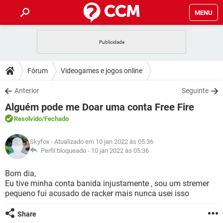
MENU
INÍCIO
JOGOS
WHATSAPP
DICAS
Fórum
Videogames e jogos online
CELULAR
FACEBOOK
JOGOS
WHATSAPP
DOWNLOADS
Anterior
Seguinte
OUTLOOK
EXCEL
CELULAR
FACEBOOK
Alguém pode me Doar uma conta Free Fire
INSTAGRAM
JOGOS
GMAIL
WHATSAPP
FÓRUM
OUTLOOK
EXCEL
Resolvido
/Fechado
GUIA DE COMPRAS
CELULAR
FACEBOOK
INSTAGRAM
JOGOS
GMAIL
WHATSAPP
GLOSSÁRIO
OUTLOOK
Skyfox
- Atualizado em 10 jan 2022 às 05:36
EXCEL
GUIA DE COMPRAS
CELULAR
FACEBOOK
Perfil bloqueado -
10 jan 2022 às 05:36
INSTAGRAM
JOGOS
GMAIL
WHATSAPP
OUTLOOK
EXCEL
Bom dia,
GUIA DE COMPRAS
CELULAR
FACEBOOK
Eu tive minha conta banida injustamente , sou um stremer
INSTAGRAM
GMAIL
pequeno fui acusado de racker mais nunca usei isso
OUTLOOK
EXCEL
GUIA DE COMPRAS
INSTAGRAM
GMAIL
Share