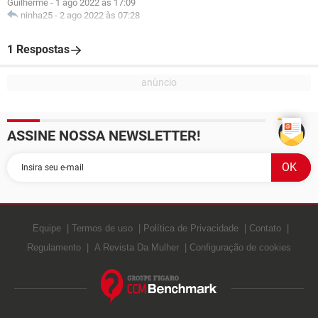
Guilherme
-
1 ago 2022 às 17:09
ninha25
-
2 ago 2022 às 07:28
1 Respostas
ASSINE NOSSA NEWSLETTER!
Equipe
Termos de uso
Política de Privacidade
Contato
Regulamento
A Revista Da Mulher
Configuração de cookies