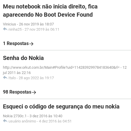
Meu notebook não inicia direito, fica
aparecendo No Boot Device Found
Vinicius
-
26 nov 2019 às 18:07
ninha25
-
27 nov 2019 às 06:11
1 Respostas
Senha do Nokia
http://www.orkut.com.br/Main#Profile?uid=1142839299784183640&rl=
-
12
jul 2011 às 22:16
Italo
-
28 ago 2022 às 19:17
98 Respostas
Esqueci o código de segurança do meu nokia
Nokia 2730c.1
-
3 dez 2016 às 10:40
usuário anônimo
-
4 dez 2016 às 04:51