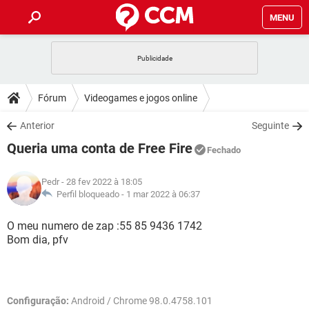
MENU
INÍCIO
JOGOS
WHATSAPP
DICAS
Fórum
Videogames e jogos online
CELULAR
FACEBOOK
JOGOS
WHATSAPP
DOWNLOADS
Anterior
Seguinte
OUTLOOK
EXCEL
CELULAR
FACEBOOK
Queria uma conta de Free Fire
INSTAGRAM
JOGOS
GMAIL
WHATSAPP
Fechado
FÓRUM
OUTLOOK
EXCEL
GUIA DE COMPRAS
CELULAR
FACEBOOK
Pedr
- 28 fev 2022 à 18:05
INSTAGRAM
JOGOS
GMAIL
WHATSAPP
GLOSSÁRIO
Perfil bloqueado -
1 mar 2022 à 06:37
OUTLOOK
EXCEL
GUIA DE COMPRAS
CELULAR
FACEBOOK
INSTAGRAM
JOGOS
GMAIL
WHATSAPP
O meu numero de zap :55 85 9436 1742
OUTLOOK
EXCEL
Bom dia, pfv
GUIA DE COMPRAS
CELULAR
FACEBOOK
INSTAGRAM
GMAIL
OUTLOOK
EXCEL
GUIA DE COMPRAS
INSTAGRAM
GMAIL
Configuração:
Android / Chrome 98.0.4758.101