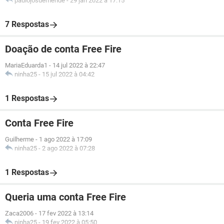
paulojosuemende
-
29 jan 2022 à 17:15
7 Respostas
Doação de conta Free Fire
MariaEduarda1
-
14 jul 2022 à 22:47
ninha25
-
15 jul 2022 à 04:42
1 Respostas
Conta Free Fire
Guilherme
-
1 ago 2022 à 17:09
ninha25
-
2 ago 2022 à 07:28
1 Respostas
Queria uma conta Free Fire
Zaca2006
-
17 fev 2022 à 13:14
ninha25
-
19 fev 2022 à 05:50