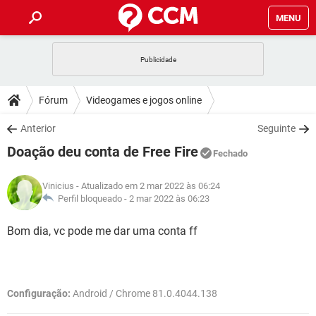
MENU
INÍCIO
JOGOS
WHATSAPP
DICAS
Fórum
Videogames e jogos online
CELULAR
FACEBOOK
JOGOS
WHATSAPP
DOWNLOADS
Anterior
Seguinte
OUTLOOK
EXCEL
CELULAR
FACEBOOK
Doação deu conta de Free Fire
INSTAGRAM
JOGOS
GMAIL
WHATSAPP
Fechado
FÓRUM
OUTLOOK
EXCEL
GUIA DE COMPRAS
CELULAR
FACEBOOK
Vinicius
- Atualizado em 2 mar 2022 às 06:24
INSTAGRAM
JOGOS
GMAIL
WHATSAPP
GLOSSÁRIO
Perfil bloqueado -
2 mar 2022 às 06:23
OUTLOOK
EXCEL
GUIA DE COMPRAS
CELULAR
FACEBOOK
INSTAGRAM
JOGOS
GMAIL
WHATSAPP
Bom dia, vc pode me dar uma conta ff
OUTLOOK
EXCEL
GUIA DE COMPRAS
CELULAR
FACEBOOK
INSTAGRAM
GMAIL
OUTLOOK
EXCEL
GUIA DE COMPRAS
Configuração:
Android / Chrome 81.0.4044.138
INSTAGRAM
GMAIL