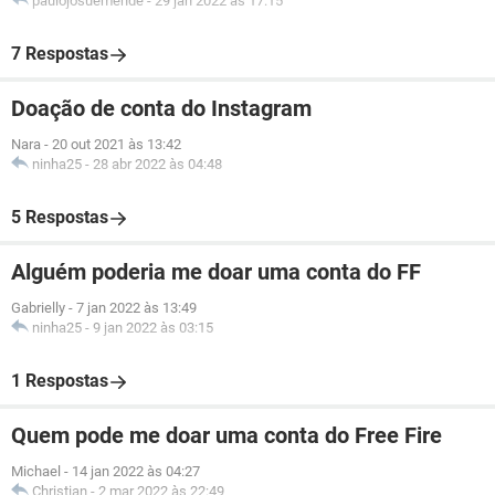
paulojosuemende
-
29 jan 2022 às 17:15
7 Respostas
Doação de conta do Instagram
Nara
-
20 out 2021 às 13:42
ninha25
-
28 abr 2022 às 04:48
5 Respostas
Alguém poderia me doar uma conta do FF
Gabrielly
-
7 jan 2022 às 13:49
ninha25
-
9 jan 2022 às 03:15
1 Respostas
Quem pode me doar uma conta do Free Fire
Michael
-
14 jan 2022 às 04:27
Christian
-
2 mar 2022 às 22:49