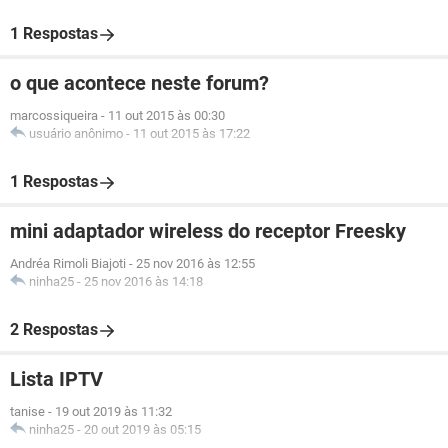
1 Respostas
o que acontece neste forum?
marcossiqueira
-
11 out 2015 às 00:30
usuário anônimo
-
11 out 2015 às 17:22
1 Respostas
mini adaptador wireless do receptor Freesky
Andréa Rimoli Biajoti
-
25 nov 2016 às 12:55
ninha25
-
25 nov 2016 às 14:18
2 Respostas
Lista IPTV
tanise
-
19 out 2019 às 11:32
ninha25
-
20 out 2019 às 05:15