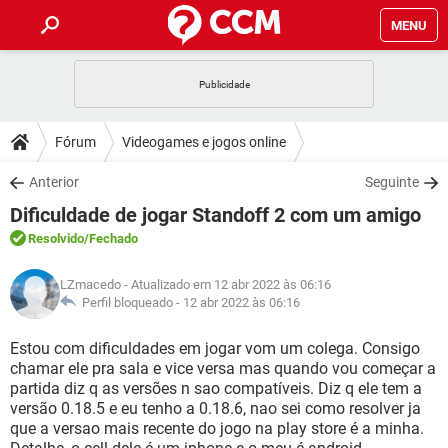
MENU
INÍCIO
JOGOS
WHATSAPP
DICAS
Fórum
Videogames e jogos online
CELULAR
FACEBOOK
JOGOS
WHATSAPP
DOWNLOADS
Anterior
Seguinte
OUTLOOK
EXCEL
CELULAR
FACEBOOK
Dificuldade de jogar Standoff 2 com um amigo
INSTAGRAM
JOGOS
GMAIL
WHATSAPP
FÓRUM
OUTLOOK
EXCEL
Resolvido
/Fechado
GUIA DE COMPRAS
CELULAR
FACEBOOK
INSTAGRAM
JOGOS
GMAIL
WHATSAPP
GLOSSÁRIO
OUTLOOK
LZmacedo
- Atualizado em 12 abr 2022 às 06:16
EXCEL
GUIA DE COMPRAS
CELULAR
FACEBOOK
Perfil bloqueado -
12 abr 2022 às 06:16
INSTAGRAM
JOGOS
GMAIL
WHATSAPP
OUTLOOK
EXCEL
Estou com dificuldades em jogar vom um colega. Consigo
GUIA DE COMPRAS
CELULAR
FACEBOOK
chamar ele pra sala e vice versa mas quando vou começar a
INSTAGRAM
GMAIL
partida diz q as versões n sao compatíveis. Diz q ele tem a
OUTLOOK
EXCEL
GUIA DE COMPRAS
versão 0.18.5 e eu tenho a 0.18.6, nao sei como resolver ja
INSTAGRAM
GMAIL
que a versao mais recente do jogo na play store é a minha.