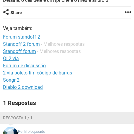
Detalhe, o cell dele é um iphone e o meu é android
GUIA DE COMPRAS
Share
Veja também:
Forum standoff 2
Standoff 2 forum
- Melhores respostas
Standoff forum
- Melhores respostas
Oi 2 via
Fórum de discussão
2 via boleto tim código de barras
Songr 2
Diablo 2 download
1 Respostas
RESPOSTA 1 / 1
Perfil bloqueado