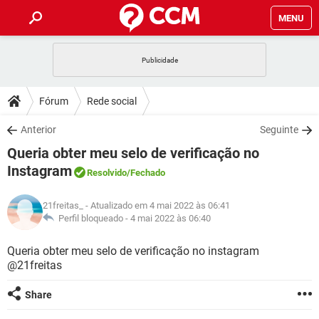
MENU
INÍCIO
JOGOS
WHATSAPP
DICAS
Fórum
Rede social
CELULAR
FACEBOOK
JOGOS
WHATSAPP
DOWNLOADS
Anterior
Seguinte
OUTLOOK
EXCEL
CELULAR
FACEBOOK
Queria obter meu selo de verificação no
INSTAGRAM
JOGOS
GMAIL
WHATSAPP
FÓRUM
OUTLOOK
EXCEL
Instagram
Resolvido
/Fechado
GUIA DE COMPRAS
CELULAR
FACEBOOK
INSTAGRAM
JOGOS
GMAIL
WHATSAPP
GLOSSÁRIO
OUTLOOK
EXCEL
21freitas_
- Atualizado em 4 mai 2022 às 06:41
GUIA DE COMPRAS
CELULAR
FACEBOOK
Perfil bloqueado -
4 mai 2022 às 06:40
INSTAGRAM
JOGOS
GMAIL
WHATSAPP
OUTLOOK
EXCEL
Queria obter meu selo de verificação no instagram
GUIA DE COMPRAS
CELULAR
FACEBOOK
INSTAGRAM
GMAIL
@21freitas
OUTLOOK
EXCEL
GUIA DE COMPRAS
Share
INSTAGRAM
GMAIL