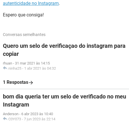
autenticidade no Instagram
.
Espero que consiga!
Conversas semelhantes
Quero um selo de verificaçao do instagram para
copiar
rhuan
-
31 mar 2021 às 14:15
ninha25
-
1 abr 2021 às 04:32
1 Respostas
bom dia queria ter um selo de verificado no meu
Instagram
Anderson
-
6 abr 2023 às 10:40
C0Y073
-
7 jun 2023 às 22:14