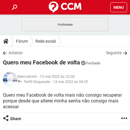
MENU
INÍCIO
JOGOS
WHATSAPP
DICAS
Fórum
Rede social
CELULAR
FACEBOOK
JOGOS
WHATSAPP
DOWNLOADS
Anterior
Seguinte
OUTLOOK
EXCEL
CELULAR
FACEBOOK
Quero meu Facebook de volta
INSTAGRAM
JOGOS
GMAIL
WHATSAPP
Fechado
FÓRUM
OUTLOOK
EXCEL
GUIA DE COMPRAS
CELULAR
FACEBOOK
Marcoskinh
- 12 mai 2022 às 22:00
INSTAGRAM
JOGOS
GMAIL
WHATSAPP
GLOSSÁRIO
Perfil bloqueado -
13 mai 2022 às 04:25
OUTLOOK
EXCEL
GUIA DE COMPRAS
CELULAR
FACEBOOK
INSTAGRAM
JOGOS
GMAIL
WHATSAPP
Quero meu Facebook de volta mais não consigo recuperar
OUTLOOK
EXCEL
porque desde que alterei minha senha não consigo mais
GUIA DE COMPRAS
CELULAR
FACEBOOK
acessar
INSTAGRAM
GMAIL
OUTLOOK
EXCEL
GUIA DE COMPRAS
Share
INSTAGRAM
GMAIL