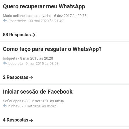
Quero recuperar meu WhatsApp
Maria celiane coelho carvalho
-
6 dez 2017 às 20:35
Rosemeire
-
30 mai 2020 às 21:49
88 Respostas
Como faço para resgatar o WhatsApp?
bobpreta
-
8 mar 2015 às 20:28
bobpreta
-
9 mar 2015 às 08:53
2 Respostas
Iniciar sessão de Facebook
SofiaLopes1283
-
6 set 2020 às 08:36
ninha25
-
7 set 2020 às 05:42
4 Respostas