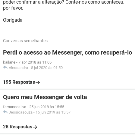
poder confirmar a alteração? Conte-nos como aconteceu,
por favor.
Obrigada
Conversas semelhantes
Perdi o acesso ao Messenger, como recuperá-lo
kailane
-
7 abr 2018 às 11:05
Alessandra
-
8 jul 2020 às 01:50
195 Respostas
Quero meu Messenger de volta
fernandosilva
-
25 jun 2018 às 15:55
Jessicasouza
-
15 jun 2019 às 15:57
28 Respostas