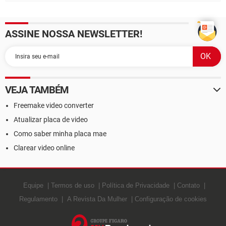
ASSINE NOSSA NEWSLETTER!
VEJA TAMBÉM
Freemake video converter
Atualizar placa de video
Como saber minha placa mae
Clarear video online
Equipe
Termos de uso
Política de Privacidade
Contato
Regulamento
A Revista Da Mulher
Configuração de cookies