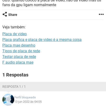
OBS: quando coloco a placa de video, não dá video mas os
GUIA DE COMPRAS
fans da gpu ligam normalmente
Share
Veja também:
Placa de video
Placa grafica e placa de video é a mesma coisa
Placa mae desenho
Tipos de placa de rede
Testar placa de rede
F audio placa mae
1 Respostas
RESPOSTA 1 / 1
Perfil bloqueado
13 jun 2022 às 04:05