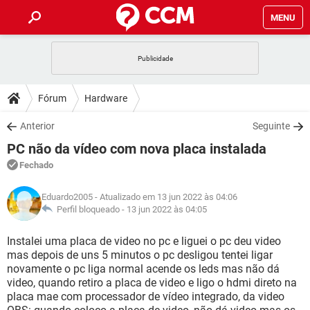
MENU
INÍCIO
JOGOS
WHATSAPP
DICAS
Fórum
Hardware
CELULAR
FACEBOOK
JOGOS
WHATSAPP
DOWNLOADS
Anterior
Seguinte
OUTLOOK
EXCEL
CELULAR
FACEBOOK
PC não da vídeo com nova placa instalada
INSTAGRAM
JOGOS
GMAIL
WHATSAPP
FÓRUM
OUTLOOK
EXCEL
Fechado
GUIA DE COMPRAS
CELULAR
FACEBOOK
INSTAGRAM
JOGOS
GMAIL
WHATSAPP
GLOSSÁRIO
OUTLOOK
Eduardo2005
- Atualizado em 13 jun 2022 às 04:06
EXCEL
GUIA DE COMPRAS
CELULAR
FACEBOOK
Perfil bloqueado -
13 jun 2022 às 04:05
INSTAGRAM
JOGOS
GMAIL
WHATSAPP
OUTLOOK
EXCEL
Instalei uma placa de video no pc e liguei o pc deu video
GUIA DE COMPRAS
CELULAR
FACEBOOK
mas depois de uns 5 minutos o pc desligou tentei ligar
INSTAGRAM
GMAIL
novamente o pc liga normal acende os leds mas não dá
OUTLOOK
EXCEL
GUIA DE COMPRAS
video, quando retiro a placa de video e ligo o hdmi direto na
INSTAGRAM
GMAIL
placa mae com processador de vídeo integrado, da video