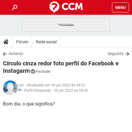
MENU
INÍCIO
JOGOS
WHATSAPP
DICAS
Fórum
Rede social
CELULAR
FACEBOOK
JOGOS
WHATSAPP
DOWNLOADS
Anterior
Seguinte
OUTLOOK
EXCEL
CELULAR
FACEBOOK
Círculo cinza redor foto perfil do Facebook e
INSTAGRAM
JOGOS
GMAIL
WHATSAPP
FÓRUM
OUTLOOK
EXCEL
Instagarm
Fechado
GUIA DE COMPRAS
CELULAR
FACEBOOK
INSTAGRAM
JOGOS
GMAIL
WHATSAPP
GLOSSÁRIO
OUTLOOK
EXCEL
Lan
- Atualizado em 20 jun 2022 às 04:31
GUIA DE COMPRAS
CELULAR
FACEBOOK
Perfil bloqueado -
20 jun 2022 às 04:30
INSTAGRAM
JOGOS
GMAIL
WHATSAPP
OUTLOOK
EXCEL
Bom dia, o que significa?
GUIA DE COMPRAS
CELULAR
FACEBOOK
INSTAGRAM
GMAIL
OUTLOOK
EXCEL
GUIA DE COMPRAS
INSTAGRAM
GMAIL