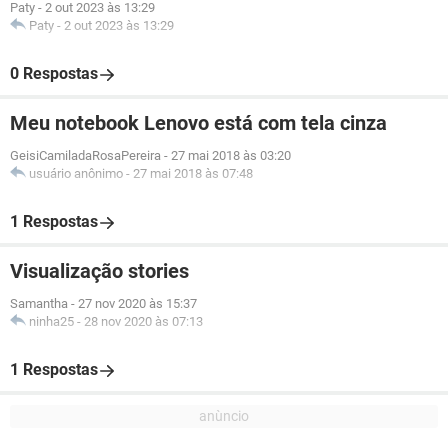
Paty
-
2 out 2023 às 13:29
Paty
-
2 out 2023 às 13:29
0 Respostas
Meu notebook Lenovo está com tela cinza
GeisiCamiladaRosaPereira
-
27 mai 2018 às 03:20
usuário anônimo
-
27 mai 2018 às 07:48
1 Respostas
Visualização stories
Samantha
-
27 nov 2020 às 15:37
ninha25
-
28 nov 2020 às 07:13
1 Respostas