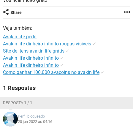
Vou ficar muito grato
GUIA DE COMPRAS
Share
Veja também:
Avakin life perfil
Avakin life dinheiro infinito roupas visíveis
✓
Site de itens avakin life grátis
✓
Avakin life dinheiro infinito
✓
Avakin life dinheiro infinito
✓
Como ganhar 100.000 avacoins no avakin life
✓
1 Respostas
RESPOSTA 1 / 1
Perfil bloqueado
20 jun 2022 às 04:16