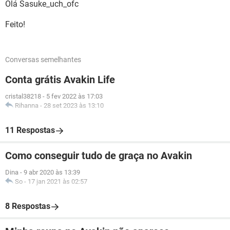
Olá Sasuke_uch_ofc
Feito!
Conversas semelhantes
Conta grátis Avakin Life
cristal38218
-
5 fev 2022 às 17:03
Rihanna
-
28 set 2023 às 13:10
11 Respostas
Como conseguir tudo de graça no Avakin
Dina
-
9 abr 2020 às 13:39
So
-
17 jan 2021 às 02:57
8 Respostas