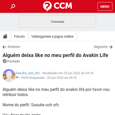
MENU
INÍCIO
JOGOS
WHATSAPP
DICAS
Fórum
Videogames e jogos online
CELULAR
FACEBOOK
JOGOS
WHATSAPP
DOWNLOADS
Anterior
Seguinte
OUTLOOK
EXCEL
CELULAR
FACEBOOK
Alguém deixa like no meu perfil do Avakin Life
INSTAGRAM
JOGOS
GMAIL
WHATSAPP
FÓRUM
OUTLOOK
EXCEL
Fechado
GUIA DE COMPRAS
CELULAR
FACEBOOK
INSTAGRAM
JOGOS
GMAIL
WHATSAPP
GLOSSÁRIO
OUTLOOK
Sasuke_uch_ofc
- Atualizado em 20 jun 2022 às 04:16
EXCEL
GUIA DE COMPRAS
CELULAR
FACEBOOK
Perfil bloqueado -
20 jun 2022 às 04:16
INSTAGRAM
JOGOS
GMAIL
WHATSAPP
OUTLOOK
EXCEL
Alguém deixa like no meu perfil do avakin life por favor vou
GUIA DE COMPRAS
CELULAR
FACEBOOK
retribuir todos
INSTAGRAM
GMAIL
OUTLOOK
EXCEL
GUIA DE COMPRAS
Nome do perfil: Sasuke uch ofc
INSTAGRAM
GMAIL