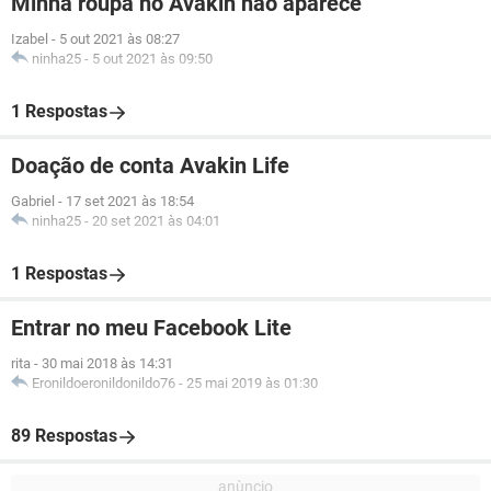
Minha roupa no Avakin não aparece
Izabel
-
5 out 2021 às 08:27
ninha25
-
5 out 2021 às 09:50
1 Respostas
Doação de conta Avakin Life
Gabriel
-
17 set 2021 às 18:54
ninha25
-
20 set 2021 às 04:01
1 Respostas
Entrar no meu Facebook Lite
rita
-
30 mai 2018 às 14:31
Eronildoeronildonildo76
-
25 mai 2019 às 01:30
89 Respostas